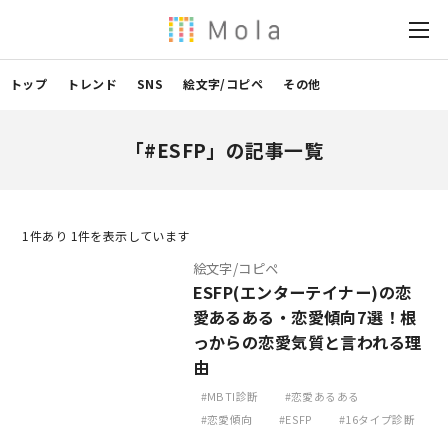
トップ
トレンド
SNS
絵文字/コピペ
その他
「#ESFP」の記事一覧
1
件あり 1件を表示しています
絵文字/コピペ
ESFP(エンターテイナー)の恋
愛あるある・恋愛傾向7選！根
っからの恋愛気質と言われる理
由
MBTI診断
恋愛あるある
恋愛傾向
ESFP
16タイプ診断