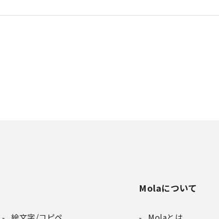
Molaについて
絵文字/コピペ
Molaとは