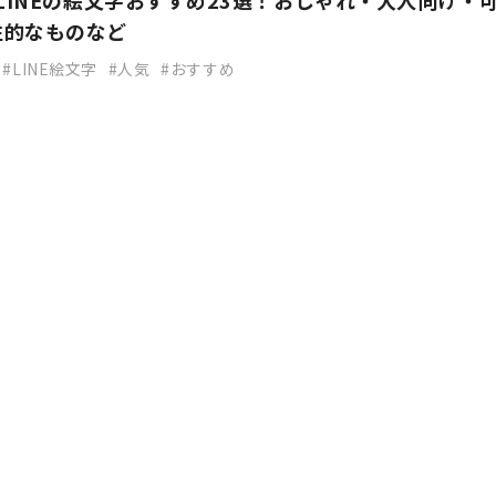
】LINEの絵文字おすすめ23選！おしゃれ・大人向け・
性的なものなど
LINE絵文字
人気
おすすめ