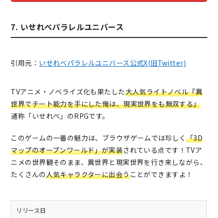
7. いせれべパラレルユニバース
引用元：
いせれべパラレルユニバース公式X(旧Twitter)
TVアニメ・ノベライズ化も果たした
大人気ライトノベル『異
世界でチート能力を手にした俺は、現実世界をも無双する』
通称「いせれべ」のRPGです。
このゲームの一番の魅力は、ブラウザゲームでは珍しく
「3D
マップのオープンワールド」が実装
されている点です！TVア
ニメの世界観そのまま、異世界と現実世界を行き来しながら、
たくさんの
人気キャラクターに出会う
ことができますよ！
リリース日