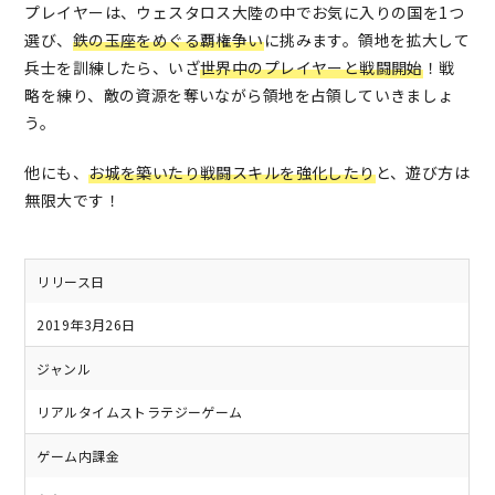
プレイヤーは、ウェスタロス大陸の中でお気に入りの国を1つ
選び、
鉄の玉座をめぐる覇権争い
に挑みます。領地を拡大して
兵士を訓練したら、いざ
世界中のプレイヤーと戦闘開始
！戦
略を練り、敵の資源を奪いながら領地を占領していきましょ
う。
他にも、
お城を築いたり戦闘スキルを強化したり
と、遊び方は
無限大です！
リリース日
2019年3月26日
ジャンル
リアルタイムストラテジーゲーム
ゲーム内課金