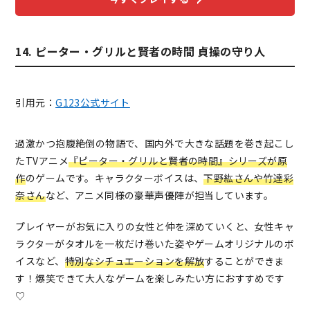
14. ピーター・グリルと賢者の時間 貞操の守り人
引用元：
G123公式サイト
過激かつ抱腹絶倒の物語で、国内外で大きな話題を巻き起こし
たTVアニメ
『ピーター・グリルと賢者の時間』シリーズが原
作
のゲームです。キャラクターボイスは、
下野紘さんや竹達彩
奈さん
など、アニメ同様の豪華声優陣が​​​​​​​担当しています。
プレイヤーがお気に入りの女性と仲を深めていくと、女性キャ
ラクターがタオルを一枚だけ巻いた姿やゲームオリジナルのボ
イスなど、
特別なシチュエーションを解放
することができま
す！爆笑できて大人なゲームを楽しみたい方におすすめです
♡