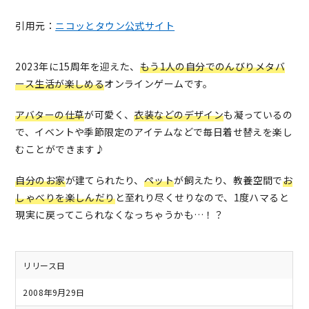
引用元：
ニコッとタウン公式サイト
2023年に15周年を迎えた、
もう1人の自分でのんびりメタバ
ース生活が楽しめる
オンラインゲームです。
アバターの仕草
が可愛く、
衣装などのデザイン
も凝っているの
で、イベントや季節限定のアイテムなどで毎日着せ替えを楽し
むことができます♪
自分のお家
が建てられたり、
ペット
が飼えたり、教養空間で
お
しゃべりを楽しんだり
と至れり尽くせりなので、1度ハマると
現実に戻ってこられなくなっちゃうかも…！？
リリース日
2008年9月29日