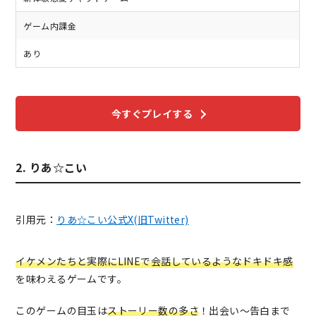
ゲーム内課金
あり
今すぐプレイする
2. りあ☆こい
引用元：
りあ☆こい公式X(旧Twitter)
イケメンたちと実際にLINEで会話しているようなドキドキ感
を味わえるゲームです。
このゲームの目玉は
ストーリー数の多さ
！出会い〜告白まで