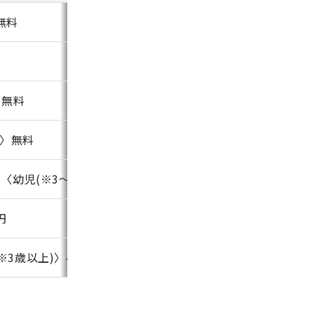
無料
〉無料
満〉無料
 〈幼児(※3～5歳)〉550円～ 〈3歳未満〉無料
円
※3歳以上)〉440円～