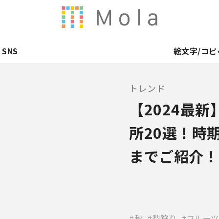
SNS
絵文字/コピ
トレンド
【2024最
所20選！時
までご紹介！
秋
梨狩り
フルーツ