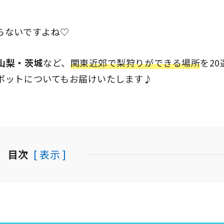
らないですよね♡
山梨・茨城
など、
関東近郊で梨狩りができる場所
を2
ポットについてもお届けいたします♪
目次
[ 表示 ]