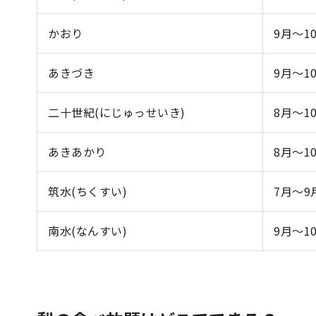
かおり
9月～1
あきづき
9月～1
二十世紀(にじゅっせいき)
8月～1
あきあかり
8月～1
筑水(ちくすい)
7月～9
南水(なんすい)
9月～1