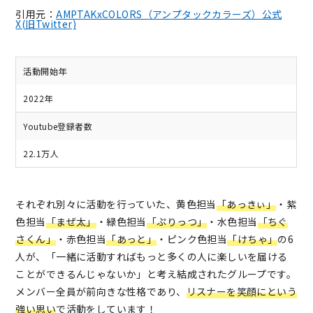
引用元：
AMPTAKxCOLORS（アンプタックカラーズ）公式
X(旧Twitter)
活動開始年
2022年
Youtube登録者数
22.1万人
それぞれ別々に活動を行っていた、黄色担当
「あっきぃ」
・紫
色担当
「まぜ太」
・緑色担当
「ぷりっつ」
・水色担当
「ちぐ
さくん」
・赤色担当
「あっと」
・ピンク色担当
「けちゃ」
の6
人が、「一緒に活動すればもっと多くの人に楽しいを届ける
ことができるんじゃないか」と考え結成されたグループです。
メンバー全員が前向きな性格であり、
リスナーを笑顔にという
強い思い
で活動をしています！