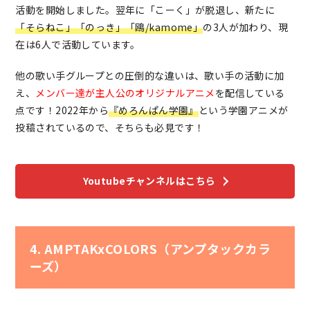
活動を開始しました。翌年に「こーく」が脱退し、新たに
「そらねこ」
「のっき」「鴎/kamome」
の3人が加わり、現
在は6人で活動しています。
他の歌い手グループとの圧倒的な違いは、歌い手の活動に加
え、
メンバー達が主人公のオリジナルアニメ
を配信している
点です！2022年から
『めろんぱん学園』
という学園アニメが
投稿されているので、そちらも必見です！
Youtubeチャンネルはこちら
4. AMPTAKxCOLORS（アンプタックカラ
ーズ）