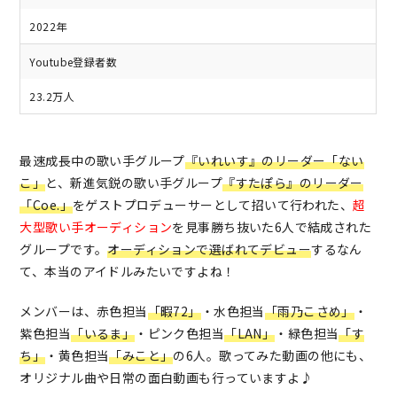
2022年
Youtube登録者数
23.2万人
最速成長中の歌い手グループ
『いれいす』のリーダー「ない
こ」
と、新進気鋭の歌い手グループ
『すたぽら』のリーダー
「Coe.」
をゲストプロデューサーとして招いて行われた、
超
大型歌い手オーディション
を見事勝ち抜いた6人で結成された
グループです。
オーディションで選ばれてデビュー
するなん
て、本当のアイドルみたいですよね！
メンバーは、赤色担当
「暇72」
・水色担当
「雨乃こさめ」
・
紫色担当
「
いるま」
・ピンク色担当
「LAN」
・緑色担当
「す
ち」
・黄色担当
「みこと」
の6人。歌ってみた動画の他にも、
オリジナル曲や日常の面白動画も行っていますよ♪