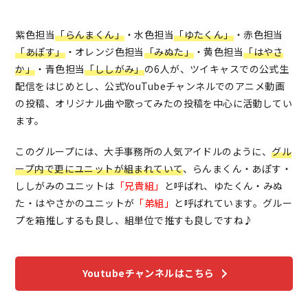
紫色担当
「らんまくん」
・水色担当
「ゆたくん」
・赤色担当
「あぽす」
・オレンジ色担当
「みぬた」
・黄色担当
「はやさ
か」
・青色担当
「ししがみ」
の6人が、ツイキャスでの公式生
配信をはじめとし、公式YouTubeチャンネルでのアニメ動画
の投稿、オリジナル曲や歌ってみたの投稿を中心に活動してい
ます。
このグループには、大手事務所の人気アイドルのように、
グル
ープ内で更にユニットが組まれていて
、らんまくん・あぽす・
ししがみのユニットは
「兄貴組」
と呼ばれ、ゆたくん・みぬ
た・はやさかのユニットが
「弟組」
と呼ばれています。グルー
プを箱推しするも良し、組単位で推すも良しですね♪
Youtubeチャンネルはこちら