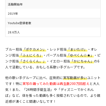
活動開始年
2019年
Youtube登録者数
28.6万人
ブルー担当
「ポケカメン」
・レッド担当
「まいたけ」
・オレ
ンジ担当
「ふぇにくろ」
・パープル担当
「ゆぺくん☆★」
・ピ
ンク担当
「さくらくん。」
・イエロー担当
「かにちゃん」
の6
人で活動している、おもしろ系歌い手グループです。
他の歌い手グループに比べ、圧倒的に
実写動画が多い
ユニット
です！特に
実写の踊ってみた動画は再生数200万回超え
と大人
気！また、「24時間手錠生活」や「ディズニーでかくれん
ぼ」など、体を張った動画も多く投稿されているので、より親
近感が湧くこと間違いなしです！