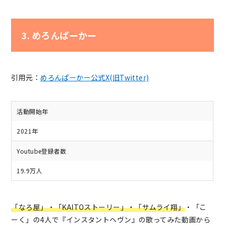
3. めろんぱーかー
引用元：
めろんぱーかー公式X(旧Twitter)
活動開始年
2021年
Youtube登録者数
19.9万人
「なろ屋」・「KAITOストーリー」
・「サムライ翔」
・「こ
ーく」の4人で『インスタントヘヴン』の歌ってみた動画から