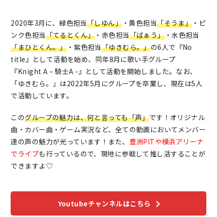
2020年3月に、緑色担当
「しゆん」
・黄色担当
「そうま」
・ピ
ンク色​​​​​​​担当
「てるとくん」
・赤色​​​​​​​担当
「ばぁう」
・水色​​​​​​​担当
「まひとくん。」
・紫色担当
「ゆきむら。」
の6人で『No
title』として活動を始め、同年8月に歌い手グループ
『Knight A – 騎士A -』として活動を開始しました。なお、
「ゆきむら。」は2022年5月にグループを卒業し、現在は5人
で活動しています。
この
グループの魅力は、何と言っても「声」
です！オリジナル
曲・カバー曲・ゲーム実況など、全ての動画においてメンバー
達の声の魅力が光っています！また、
豊洲PITや横浜アリーナ
でライブ
も行っている
ので、現地に参戦して推し活することが
できますよ♡
Youtubeチャンネルはこちら