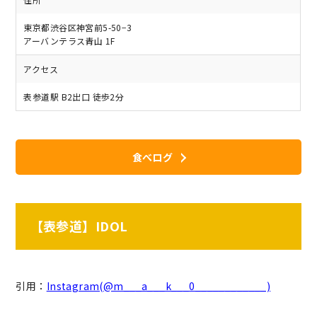
東京都渋谷区神宮前5-50−3
アーバンテラス青山 1F
アクセス
表参道駅 B2出口 徒歩2分
食べログ
【表参道】IDOL
引用：
Instagram(@m___a___k___0____________)