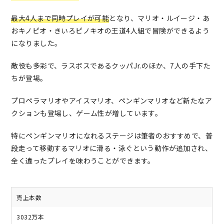
最大4人まで同時プレイが可能
となり、マリオ・ルイージ・あ
おキノピオ・きいろピノキオの王道4人組で冒険ができるよう
になりました。
敵役も多彩で、ラスボスであるクッパJr.のほか、7人の手下た
ちが登場。
プロペラマリオやアイスマリオ、ペンギンマリオなど新たなア
クションも登場し、ゲーム性が増しています。
特にペンギンマリオになれるステージは筆者のおすすめで、普
段走って移動するマリオに滑る・泳ぐという動作が追加され、
全く違ったプレイを味わうことができます。
売上本数
3032万本