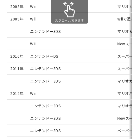
2008年
Wii
マリオカート
2009年
Wii
Wiiで遊ぶ
スクロールできます
ニンテンドー3DS
マリオ＆ルイー
Wii
Newスーパ
2010年
ニンテンドーDS
スーパーマ
2011年
ニンテンドー3DS
スーパーマ
ニンテンドー3DS
マリオカー
2012年
Wii
マリオパー
ニンテンドー3DS
マリオテニ
ニンテンドー3DS
Newスーパ
ニンテンドー3DS
ペーパーマ