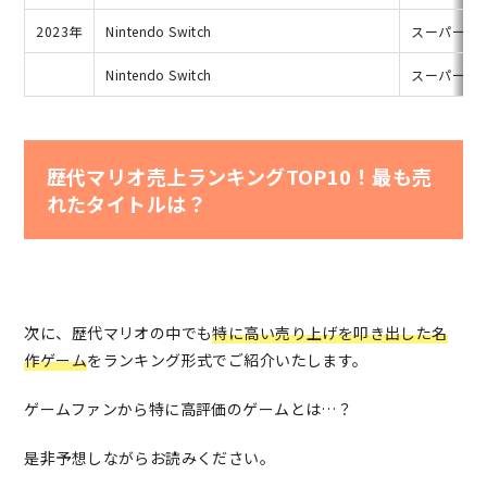
2023年
Nintendo Switch
スーパーマ
Nintendo Switch
スーパーマ
歴代マリオ売上ランキングTOP10！最も売
れたタイトルは？
次に、歴代マリオの中でも
特に高い売り上げを叩き出した名
作ゲーム
をランキング形式でご紹介いたします。
ゲームファンから特に高評価のゲームとは…？
是非予想しながらお読みください。