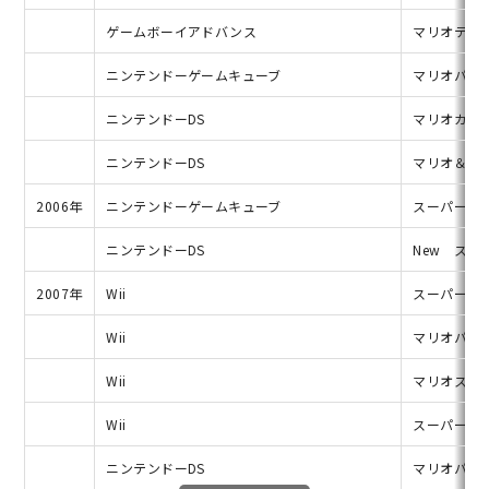
ゲームボーイアドバンス
マリオテニ
ニンテンドーゲームキューブ
マリオパー
ニンテンドーDS
マリオカート
ニンテンドーDS
マリオ＆ルイ
2006年
ニンテンドーゲームキューブ
スーパーマ
ニンテンドーDS
New ス
2007年
Wii
スーパーペ
Wii
マリオパー
Wii
マリオスト
Wii
スーパーマ
ニンテンドーDS
マリオパーテ