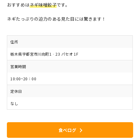
おすすめは
ネギ味噌餃子
です。
ネギたっぷりの迫力のある見た目には驚きます！
住所
栃木県宇都宮市川向町1‐23 パセオ 1F
営業時間
10:00~20：00
定休日
なし
食べログ