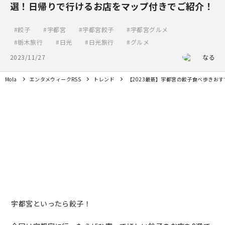
選！日帰りで行けるお店をマップ付きでご紹介！
餃子
宇都宮
宇都宮餃子
宇都宮グルメ
栃木旅行
日光
日光旅行
グルメ
2023/11/27
なる
Mola
エンタメウィークRSS
トレンド
【2023最新】宇都宮の餃子食べ歩きお
宇都宮といったら餃子！