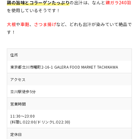
鶏の旨味とコラーゲンたっぷり
の出汁は、なんと
鶏ガラ240羽
を使用しているそうです！
大根
や
車麩
、
さつま揚げ
など、どれも出汁が染みていて絶品で
す！
住所
東京都立川市曙町2-16-1 GALERA FOOD MARKET TACHIKAWA
アクセス
立川駅徒歩5分
営業時間
11:30～23:00
(料理L.O22:00/ドリンクL.O22:30)
定休日