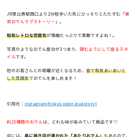
JR恵比寿駅西口より2分程歩いた先にひっそりとたたずむ「
東
京おでんラブストーリー
」。
昭和レトロな雰囲気
が情緒たっぷりで素敵ですよね！。
写真のようなおでん屋台が3つあり、
囲むようにして座るスタ
イル
です。
他のお客さんとの距離が近くなるため、
皆で和気あいあいと
した雰囲気
でおでんを楽しめます！
引用元：
Instagram(tokyo.oden.lovestory)
約15種類のおでん
は、どれも味が染みていて絶品です♡
中には、
串に焼き印が書かれた「あたりおでん」
もあるので、