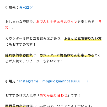
引用元：
食べログ
おしゃれな空間で、
おでんとナチュラルワイン
を楽しめる「
日
和
」。
カウンター８席と立ち飲み席があり、
ふらっと立ち寄りたい方
にもおすすめです！
隠れ家的な雰囲気
と、
カジュアルに絶品おでんを楽しめる
とこ
ろが人気で、リピーターも多いです！
引用元：
Instagram(__mogulognanndesuuuu___)
おすすめは大人気の「
おでん盛り合わせ
」です！
関西風の出汁
は優しい味わいで、ワインとよく合います。