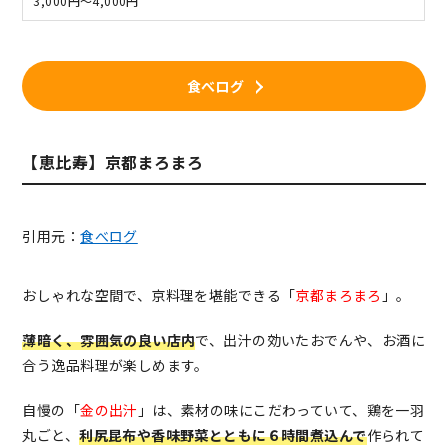
3,000円～4,000円
食べログ
【恵比寿】京都まろまろ
引用元：
食べログ
おしゃれな空間で、京料理を堪能できる「
京都まろまろ
」。
薄暗く、雰囲気の良い店内
で、出汁の効いたおでんや、お酒に
合う逸品料理が楽しめます。
自慢の「
金の出汁
」は、素材の味にこだわっていて、鶏を一羽
丸ごと、
利尻昆布や香味野菜とともに６時間煮込んで
作られて