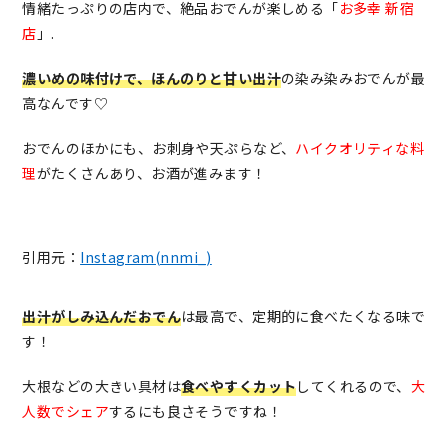
情緒たっぷりの店内で、絶品おでんが楽しめる「
お多幸 新宿
店
」.
濃いめの味付けで、ほんのりと甘い出汁
の染み染みおでんが最
高なんです♡
おでんのほかにも、お刺身や天ぷらなど、
ハイクオリティな料
理
がたくさんあり、お酒が進みます！
引用元：
Instagram(nnmi_)
出汁がしみ込んだおでん
は最高で、定期的に食べたくなる味で
す！
大根などの大きい具材は
食べやすくカット
してくれるので、
大
人数でシェア
するにも良さそうですね！