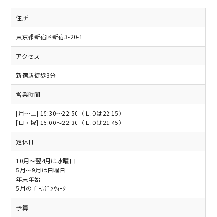
住所
東京都新宿区新宿3-20-1
アクセス
新宿駅徒歩3分
営業時間
[月～土] 15:30～22:50（Ｌ.Oは22:15）
[日・祝] 15:00～22:30（Ｌ.Oは21:45）
定休日
10月〜翌4月は水曜日
5月〜9月は日曜日
年末年始
5月のｺﾞｰﾙﾃﾞﾝｳｨｰｸ
予算