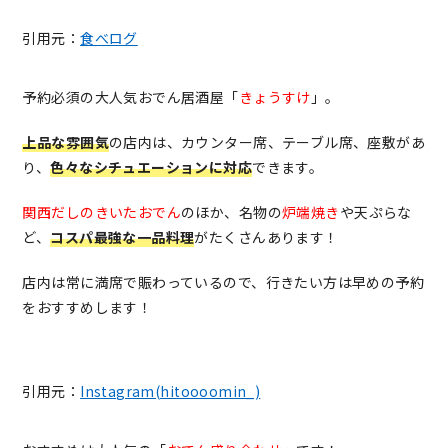
引用元：
食べログ
予約必須の大人気おでん居酒屋「
きょうすけ
」。
上品な雰囲気
の店内は、カウンター席、テーブル席、座敷があ
り、
色々なシチュエーションに対応
できます。
関西だしのきいたおでん
のほか、名物の
炉端焼き
や天ぷらな
ど、
コスパ最強な一品料理
がたくさんあります！
店内は常に満席で賑わっているので、行きたい方は早めの予約
をおすすめします！
引用元：
Instagram(hitoooomin_)