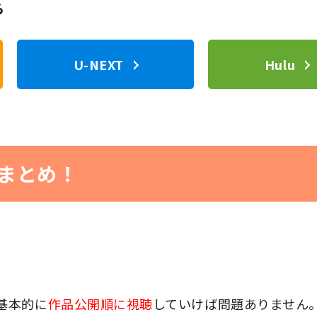
ら
U-NEXT
Hulu
まとめ！
基本的に
作品公開順に視聴
していけば問題ありません