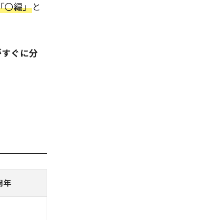
「〇編」
と
がすぐに分
開年