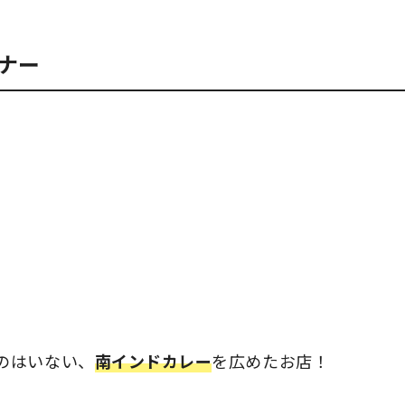
ナー
のはいない、
南インドカレー
を広めたお店！