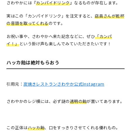
さわやかには『
カンパイドリンク
』なるものが存在します。
実はこの「カンパイドリンク」を注文すると、
店員さんが乾杯
の音頭を取ってくれる
のです。
お祝い事や、さわやかへ来た記念などに、ぜひ
「カンパ
イ！」
という掛け声も楽しんでみていただきたいです！
ハッカ飴は絶対もらおう
引用元：
炭焼きレストランさわやか公式Instagram
さわやかのレジ横には、必ず謎の
透明の飴
が置いてあります。
この正体は
ハッカ飴
、口をすっきりさせてくれる優れもの。