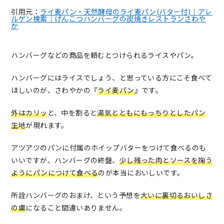
引用元：
ライ麦パン・天然酵母のライ麦パン(バター付)｜アレ
ルゲン検索｜げんこつハンバーグの炭焼きレストランさわや
か
ハンバーグなどの商品を頼むとつけられるライスやパン。
ハンバーグにはライスでしょう、と思っている方にこそ食べて
ほしいのが、さわやかの『
ライ麦パン
』です。
外はカリッ
と、中を割ると
湯気とともにもっちりとしたパン
生地
が現れます。
アツアツのパンに付属のホイップバターをつけて食べるのも
いいですが、ハンバーグの終盤、
少し残った肉とソースを掬う
ようにパンにつけて食べる
のが本当においしいです。
所詮ハンバーグのおまけ、という予想を
大いに裏切るおいしさ
の虜
になること間違いありません。