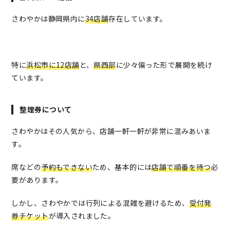
さわやかは静岡県内に
34店舗
存在しています。
特に
浜松市に12店舗
と、
県西部
に少々偏った形で展開を続け
ています。
整理券について
さわやかはその人気から、店舗一軒一軒が非常に混みあいま
す。
席などの
予約もできない
ため、基本的には
店舗で順番を待つ
必
要があります。
しかし、さわやかでは行列による混雑を避けるため、
受付発
券チケット
が導入されました。