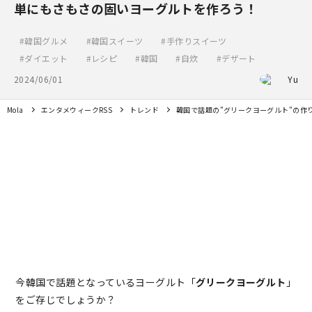
単にもさもさの固いヨーグルトを作ろう！
韓国グルメ
韓国スイーツ
手作りスイーツ
ダイエット
レシピ
韓国
自炊
デザート
2024/06/01
Yu
Mola
エンタメウィークRSS
トレンド
韓国で話題の”グリークヨーグルト”の作
今韓国で話題となっているヨーグルト「
グリークヨーグルト
」
をご存じでしょうか？