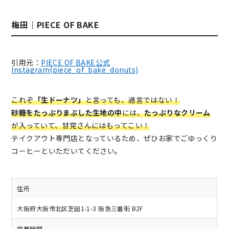
梅田｜PIECE OF BAKE
引用元：
PIECE OF BAKE公式
Instagram(piece_of_bake_donuts)
これぞ
「生ドーナツ」
と言っても、過言ではない！
砂糖をたっぷりまぶした生地の中
には、
たっぷりなクリーム
が入っていて、甘党さんにはもってこい！
テイクアウト専門店となっているため、ぜひお家でごゆっくり
コーヒーといただいてください。
住所
大阪府大阪市北区芝田1-1-3 阪急三番街 B2F
営業時間