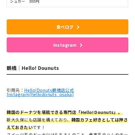
シュガー 300円
食べログ
Instagram
鶴橋｜Hello! Dounuts
引用元：
Hello!Donuts鶴橋店公式
Instagram(hellodonuts_osaka)
韓国のドーナツを堪能できる専門店「Hello! Dounuts」。
新大久保にも店舗を構えており、
韓国カフェ好きとしては押さ
えておきたい
です！
スイーツ系のドーナツはもちろんのこと、食事系のハムやチー