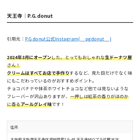
天王寺｜P.G.donut
引用元：
P.G.donut公式Instagram(__pgdonut__)
2024年3月にオープン
した、とってもおしゃれな
生ドーナツ屋
さん！
クリームはすべてお店で手作り
するなど、見た目だけでなく味
にもこだわっているのがおすすめポイント。
チョコバナナや抹茶ホワイトチョコなど他では見ないような
フレーバーが沢山ありますが、
一押しは紅茶の香りがほのか
に香る
アールグレイ味
です！
住所
大阪府大阪市天王寺区悲田院町10-48 天王寺MIOプラザ館 M2F