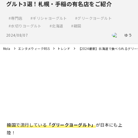
グルト3選！札幌・手稲の有名店をご紹介
専門店
ギリシャヨーグルト
グリークヨーグルト
水切りヨーグルト
北海道
韓国
2024/08/07
ゆう
Mola
エンタメウィークRSS
トレンド
【2024最新】北海道で食べられるグリ
韓国で流行している
「グリークヨーグルト」
が日本にも上
陸！