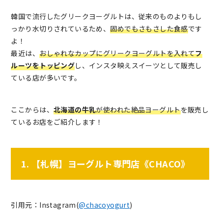
韓国で流行したグリークヨーグルトは、従来のものよりもし
っかり水切りされているため、
固めでもさもさした食感
です
よ！
最近は、
おしゃれなカップにグリークヨーグルトを入れて
フ
ルーツをトッピング
し、インスタ映えスイーツとして販売し
ている店が多いです。
ここからは、
北海道の牛乳
が使われた絶品ヨーグルト
を販売し
ているお店をご紹介します！
1. 【札幌】ヨーグルト専門店《CHACO》
引用元：Instagram(
@chacoyogurt
)