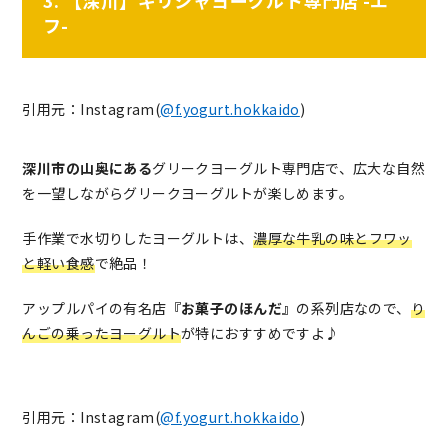
フ-
引用元：Instagram(
@f.yogurt.hokkaido
)
深川市の山奥にある
グリークヨーグルト専門店で、広大な自然
を一望しながらグリークヨーグルトが楽しめます。
手作業で水切りしたヨーグルトは、
濃厚な牛乳の味とフワッ
と軽い食感
で絶品！
アップルパイの有名店
『お菓子のほんだ』
の系列店なので、
り
んごの乗ったヨーグルト
が特におすすめですよ♪
引用元：Instagram(
@f.yogurt.hokkaido
)