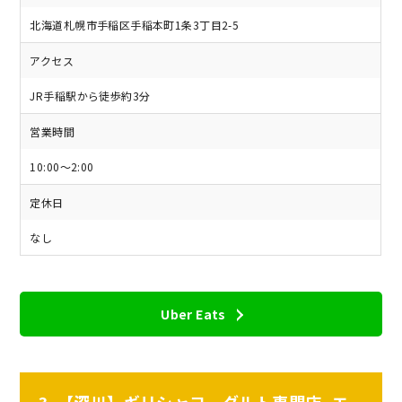
北海道札幌市手稲区手稲本町1条3丁目2-5
アクセス
JR手稲駅から徒歩約3分
営業時間
10:00〜2:00
定休日
なし
Uber Eats
3. 【深川】ギリシャヨーグルト専門店 -エ