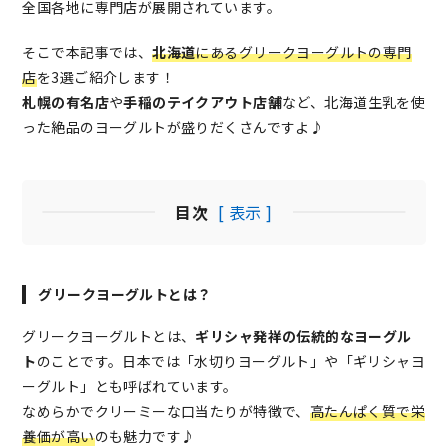
全国各地に専門店が展開されています。
そこで本記事では、
北海道
にあるグリークヨーグルトの専門
店
を3選ご紹介します！
札幌の有名店
や
手稲のテイクアウト店舗
など、北海道生乳を使
った絶品のヨーグルトが盛りだくさんですよ♪
目次
[ 表示 ]
グリークヨーグルトとは？
グリークヨーグルトとは、
ギリシャ発祥の伝統的なヨーグル
ト
のことです。日本では「水切りヨーグルト」や「ギリシャヨ
ーグルト」とも呼ばれています。
なめらかでクリーミーな口当たりが特徴で、
高たんぱく質で栄
養価が高い
のも魅力です♪