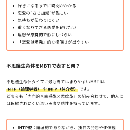
好きになるまでに時間がかかる
恋愛の“さじ加減”が難しい
気持ちが伝わりにくい
重くなりすぎる恋愛を避けたい
理想が感覚的で形にしづらい
「恋愛は爆発」的な極端さが出やすい
不思議生命体をMBTIで表すと何？
不思議生命体タイプに最も当てはまりやすいMBTIは
INTP（論理学者）
や
INFP（仲介者）
です。
どちらも「内向的×直感型×柔軟型」の組み合わせで、他人に
は理解されにくい深い思考や感性を持っています。
INTP型
：論理的でありながら、独自の発想や価値観