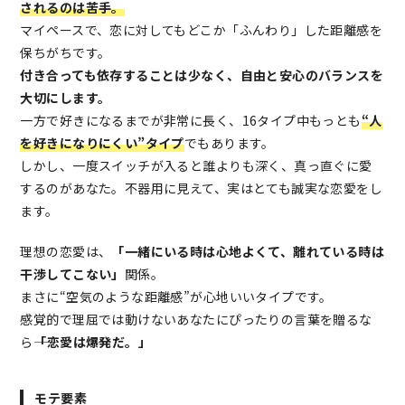
されるのは苦手。
マイペースで、恋に対してもどこか「ふんわり」した距離感を
保ちがちです。
付き合っても依存することは少なく、自由と安心のバランスを
大切にします。
一方で好きになるまでが非常に長く、16タイプ中もっとも
“人
を好きになりにくい”タイプ
でもあります。
しかし、一度スイッチが入ると誰よりも深く、真っ直ぐに愛
するのがあなた。不器用に見えて、実はとても誠実な恋愛をし
ます。
理想の恋愛は、
「一緒にいる時は心地よくて、離れている時は
干渉してこない」
関係。
まさに“空気のような距離感”が心地いいタイプです。
感覚的で理屈では動けないあなたにぴったりの言葉を贈るな
ら――
「恋愛は爆発だ。」
モテ要素