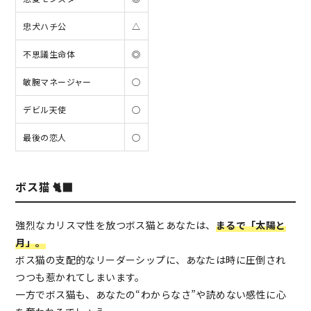
忠犬ハチ公
△
不思議生命体
◎
敏腕マネージャー
○
デビル天使
○
最後の恋人
○
ボス猫 🐈‍⬛
強烈なカリスマ性を放つボス猫とあなたは、
まるで「太陽と
月」。
ボス猫の支配的なリーダーシップに、あなたは時に圧倒され
つつも惹かれてしまいます。
一方でボス猫も、あなたの“わからなさ”や読めない感性に心