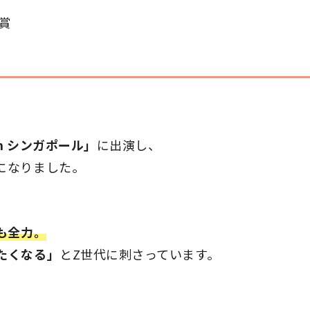
賞
n シンガポール」
に出演し、
になりました。
も全力。
たくなる」
とZ世代に刺さっています。