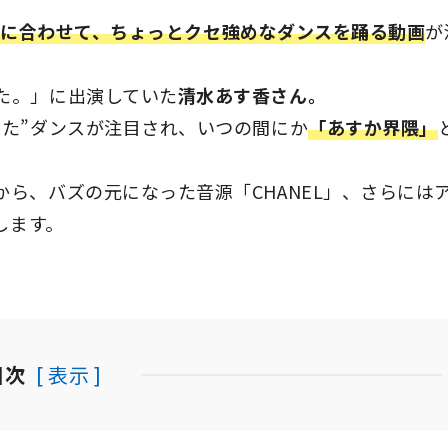
音源に合わせて、ちょっとクセ強めなダンスを踊る動画
が
た。」に出演していた
清水あす香さん。
けた”ダンスが注目され、いつの間にか
「あすか界隈」
ら、バズの元になった音源「CHANEL」、さらには
します。
目次
[ 表示 ]