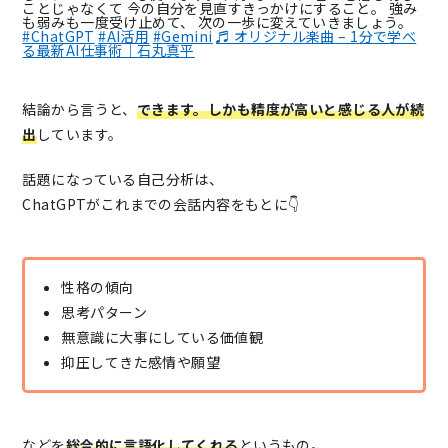
ことじゃなくて 今の自分を見直すきっかけにすること。 強み
も弱みも一度受け止めて、 次の一歩に変えていきましょう。
#ChatGPT
#AI活用
#Gemini
♬ オリジナル楽曲 – 1分で学べ
る最新AI仕事術｜石丸真平
結論から言うと、
できます。しかも精度が高いと感じる人が続
出
しています。
話題になっている自己分析は、
ChatGPTがこれまでの会話内容をもとに👇
性格の傾向
思考パターン
無意識に大事にしている価値観
抑圧してきた感情や願望
などを
総合的に言語化してくれる
というもの。