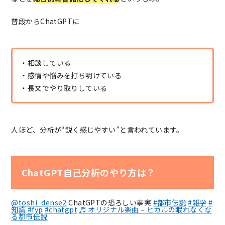
普段からChatGPTに
・相談している
・感情や悩みを打ち明けている
・長文でやり取りしている
人ほど、分析が“鋭く感じやすい”と言われています。
ChatGPT自己分析のやり方は？
@toshi_dense2
ChatGPTの恐ろしい事実
#都市伝説
#雑学
#
知識
#fyp
#chatgpt
♬ オリジナル楽曲 – ヒカルの眠れなくな
る都市伝説