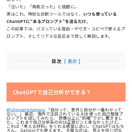
「泣いた」「鳥肌立った」と話題に。
実はこれ、特別な診断ツールではなく、
いつも使っている
ChatGPTに“あるプロンプト”を送るだけ
。
この記事では、バズっている理由・やり方・コピペで使えるプ
ロンプト、そしてリアルな反応まで詳しく解説します。
目次
[ 表示 ]
ChatGPTで自己分析ができる？
@shinpeiishimaru
「自分って、意外と自分が一番わかって
ない。」 最近、海外で注目されている AIを使った自己整理プ
ロンプトを試してみたら、 想像以上に“的確”で少し驚きまし
た。 これまで自己分析系のAIは正直ピンと来なかったけど、
これは「考える材料」をくれる感覚に近い。 ChatGPTはもち
ろん、 Geminiでも使えます。 大事なのは、 答えを信じ切る