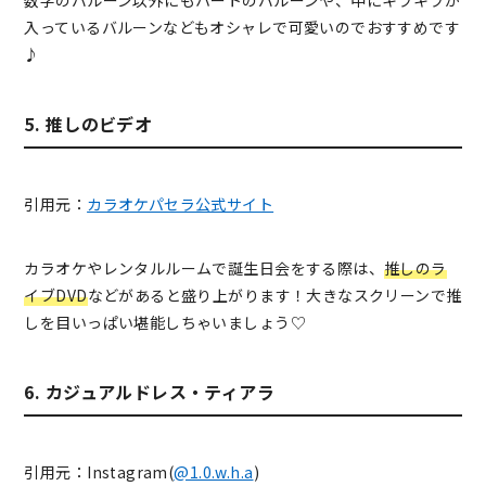
数字のバルーン以外にもハートのバルーンや、中にキラキラが
入っているバルーンなどもオシャレで可愛いのでおすすめです
♪
5. 推しのビデオ
引用元：
カラオケパセラ公式サイト
カラオケやレンタルルームで誕生日会をする際は、
推しのラ
イブDVD
などがあると盛り上がります！大きなスクリーンで推
しを目いっぱい堪能しちゃいましょう♡
6. カジュアルドレス・ティアラ
引用元：Instagram(
@1.0.w.h.a
)