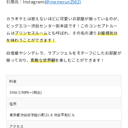
引用元：Instagram(
@memerun2502)
カラオケとは思えないほどに可愛いお部屋が揃っているのが、
ビッグエコー渋谷センター街本店です！このコンセプトルー
ムは
プリンセスルーム
とも呼ばれ、その名の通り
お姫様気分
を味わうことができます！
白雪姫やシンデレラ、ラプンツェルをモチーフにしたお部屋が
揃っており、
素敵な世界観
を楽しむことができます！
料金
30分/190円～(税込)
住所
東京都渋谷区宇田川町21-8 渋谷平和ビル
アクセス