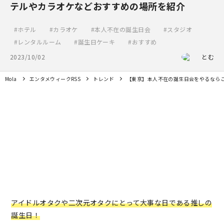
テルやカラオケなどおすすめの場所を紹介
ホテル
カラオケ
本人不在の誕生日会
スタジオ
レンタルルーム
誕生日ケーキ
おすすめ
2023/10/02
とむ
Mola
エンタメウィークRSS
トレンド
【東京】本人不在の誕生日会をやるなら
アイドルオタクや二次元オタクにとって大事な日である推しの
誕生日！