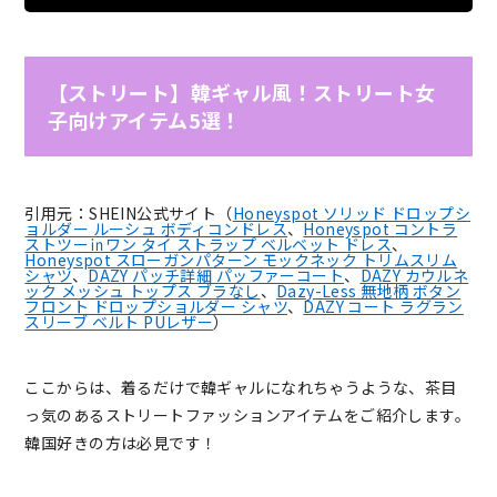
【ストリート】韓ギャル風！ストリート女
子向けアイテム5選！
引用元：SHEIN公式サイト（
Honeyspot ソリッド ドロップシ
ョルダー ルーシュ ボディコンドレス
、
Honeyspot コントラ
ストツー㏌ワン タイ ストラップ ベルベット ドレス
、
Honeyspot スローガンパターン モックネック トリムスリム
シャツ
、
DAZY パッチ詳細 パッファーコート
、
DAZY カウルネ
ック メッシュ トップス ブラなし
、
Dazy-Less 無地柄 ボタン
フロント ドロップショルダー シャツ
、
DAZY コート ラグラン
スリーブ ベルト PUレザー
）
ここからは、着るだけで韓ギャルになれちゃうような、茶目
っ気のあるストリートファッションアイテムをご紹介します。
韓国好きの方は必見です！