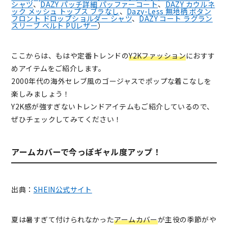
シャツ
、
DAZY パッチ詳細 パッファーコート
、
DAZY カウルネ
ック メッシュ トップス ブラなし
、
Dazy-Less 無地柄 ボタン
フロント ドロップショルダー シャツ
、
DAZY コート ラグラン
スリーブ ベルト PUレザー
）
ここからは、もはや定番トレンドの
Y2Kファッション
におすす
めアイテムをご紹介します。
2000年代の海外セレブ風のゴージャスでポップな着こなしを
楽しみましょう！
Y2K感が強すぎないトレンドアイテムもご紹介しているので、
ぜひチェックしてみてください！
アームカバーで今っぽギャル度アップ！
出典：
SHEIN公式サイト
夏は暑すぎて付けられなかった
アームカバー
が主役の季節がや