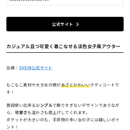
公式サイト
カジュアル且つ可愛く着こなせる淡色女子風アウター
出典：
SHEIN公式サイト
もこもこ素材や大きめの襟が
あざとかわいい
テディコートで
す！
普段使い出来る
シンプル
で飾りすぎないデザインでありなが
ら、
可愛さ
も温かさも底上げしてくれます。
ポケットが大きいのも、手荷物の多い女の子には嬉しいポイ
ント！