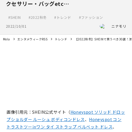
クセサリー・バッグetc…
SHEIN
2022秋冬
トレンド
ファッション
2022/10/01
ニナモリ
Mola
エンタメウィークRSS
トレンド
【2022秋冬】SHEINで買うべき30選
画像引用元：SHEIN公式サイト（
Honeyspot ソリッド ドロッ
プショルダー ルーシュ ボディコンドレス
、
Honeyspot コン
トラストツー㏌ワン タイ ストラップ ベルベット ドレス
、