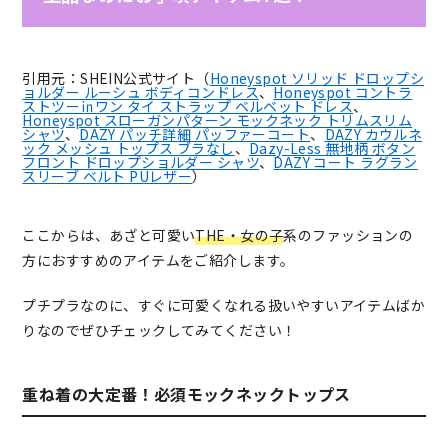
引用元：SHEIN公式サイト（
Honeyspot ソリッド ドロップシ
ョルダー ルーシュ ボディコンドレス
、
Honeyspot コントラ
ストツー㏌ワン タイ ストラップ ベルベット ドレス
、
Honeyspot スローガンパターン モックネック トリムスリム
シャツ
、
DAZY パッチ詳細 パッファーコート
、
DAZY カウルネ
ック メッシュ トップス ブラなし
、
Dazy-Less 無地柄 ボタン
フロント ドロップショルダー シャツ
、
DAZY コート ラグラン
スリーブ ベルト PUレザー
）
ここからは、あざと可愛い
THE・女の子
系のファッションの
方におすすめのアイテムをご紹介します。
プチプラなのに、すぐに可愛くなれる扱いやすいアイテムばか
りなのでぜひチェックしてみてください！
重ね着の大定番！必須モックネックトップス