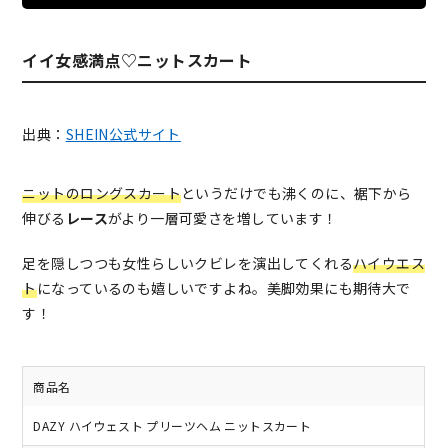
イイ女感満点♡ニットスカート
出典：
SHEIN公式サイト
ニットのロングスカート
というだけでも沸くのに、裾下から
伸びる
レース
がより一層可愛さを増しています！
足を隠しつつも女性らしいクビレを演出してくれる
ハイウエス
ト
になっているのも嬉しいですよね。美脚効果にも期待大で
す！
商品名
DAZY ハイウェスト プリーツヘム ニットスカート