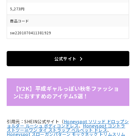
5,273円
商品コード
sw2201070411381929
公式サイト
【Y2K】平成ギャルっぽい秋冬ファッショ
ンにおすすめのアイテム5選！
引用元：SHEIN公式サイト（
Honeyspot ソリッド ドロップシ
ョルダー ルーシュ ボディコンドレス
、
Honeyspot コントラ
ストツー㏌ワン タイ ストラップ ベルベット ドレス
、
Honeyspot スローガンパターン モックネック トリムスリム