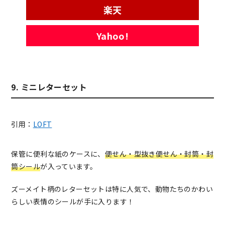
楽天
Yahoo!
9. ミニレターセット
引用：
LOFT
保管に便利な紙のケースに、
便せん・型抜き便せん・封筒・封
筒シール
が入っています。
ズーメイト柄のレターセットは特に人気で、動物たちのかわい
らしい表情のシールが手に入ります！