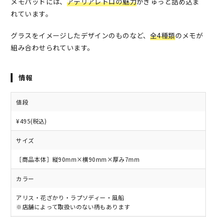
メモパッドには、
アデリアレトロの魅力
がぎゅっと詰め込ま
れています。
グラスをイメージしたデザインのものなど、
全4種類
のメモが
組み合わせられています。
情報
値段
¥495(税込)
サイズ
［商品本体］縦90mm×横90mm×厚み7mm
カラー
アリス・花ざかり・ラプソディー・風船
※店舗によって取扱いのない柄もあります