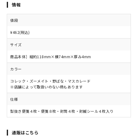
情報
値段
¥462(税込)
サイズ
商品本体］縦約118mm×横74mm×厚み4mm
カラー
コレック・ズーメイト・野ばな・マスカレード
※店舗によって取扱いのない柄もあります
仕様
型抜き便箋４枚・便箋８枚・封筒４枚・封緘シール４枚入り
通販はこちら