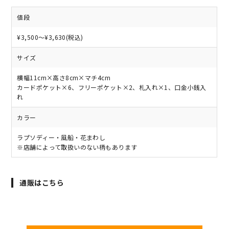
値段
¥3,500～¥3,630(税込)
サイズ
横幅11cm×高さ8cm×マチ4cm
カードポケット×6、フリーポケット×2、札入れ×1、口金小銭入
れ
カラー
ラプソディー・風船・花まわし
※店舗によって取扱いのない柄もあります
通販はこちら