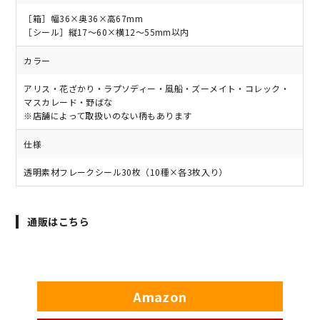
［箱］幅36×奥36×高67mm
［シール］縦17～60×横12～55mm以内
カラー
アリス・花ざかり・ラプソディー・風船・ズーメイト・コレック・
マスカレード・野ばな
※店舗によって取扱いのない柄もあります
仕様
透明素材フレークシール30枚（10種×各3枚入り）
通販はこちら
Amazon