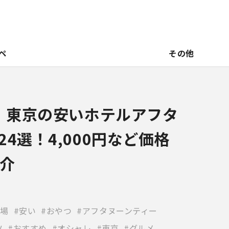
ペ
その他
新】東京の安いホテルアフタ
4選！4,000円など価格
介
場
安い
おやつ
アフタヌーンティー
ツ
おすすめ
オシャレ
東京
グルメ