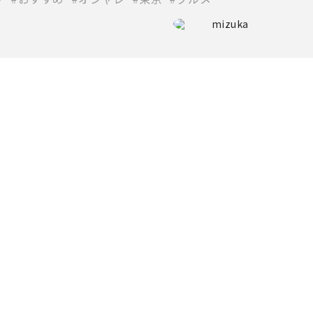
mizuka
介