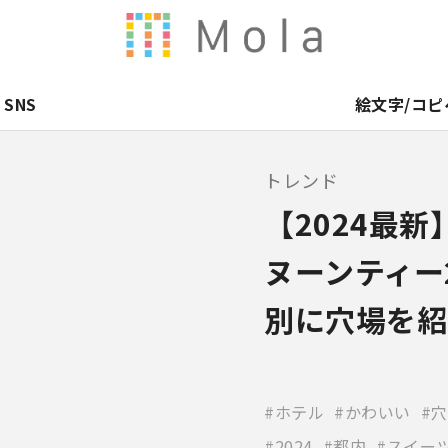
SNS
絵文字/コピ
トレンド
【2024最
ヌーンティー2
別に穴場を紹
ホテル
かわいい
穴
2024
都内
スイー