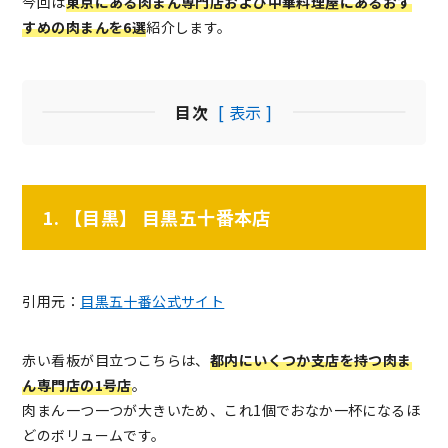
今回は
東京にある肉まん専門店および中華料理屋にあるおす
すめの肉まんを6選
紹介します。
目次
[ 表示 ]
1. 【目黒】 目黒五十番本店
引用元：
目黒五十番公式サイト
赤い看板が目立つこちらは、
都内にいくつか支店を持つ肉ま
ん専門店の1号店
。
肉まん一つ一つが大きいため、これ1個でおなか一杯になるほ
どのボリュームです。