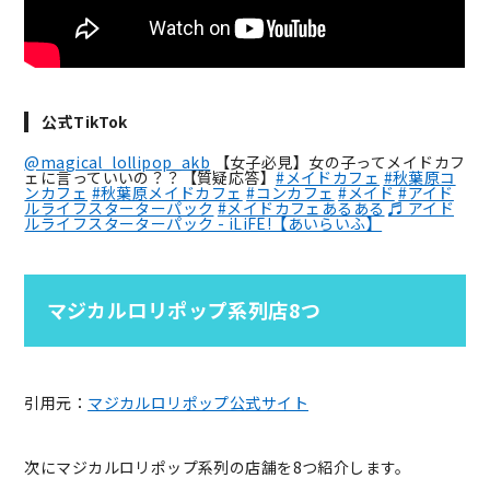
公式TikTok
@magical_lollipop_akb
【女子必見】女の子ってメイドカフ
ェに言っていいの？？【質疑応答】
#メイドカフェ
#秋葉原コ
ンカフェ
#秋葉原メイドカフェ
#コンカフェ
#メイド
#アイド
ルライフスターターパック
#メイドカフェあるある
♬ アイド
ルライフスターターパック - iLiFE!【あいらいふ】
マジカルロリポップ系列店8つ
引用元：
マジカルロリポップ公式サイト
次にマジカルロリポップ系列の店舗を8つ紹介します。