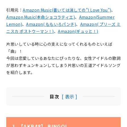
引用元：
Amazon Music(書いては消しての”I Love You”)
、
Amazon Music(本命ショコラティエ)
、
Amazon(Summer
Lemon)
、
Amazon( ももいろパンチ)
、
Amazon( プリーズ ミ
ニスカ ポストウーマン！)
、
Amazon(ギュッと！)
片思いしている時に心の支えになってくれるものといえば
「曲」！
今回は恋愛しているあなたにぴったりな、女性アイドルの歌詞
が思わずキュンキュンしてしまう片思いの王道アイドルソング
を紹介します。
目次
[ 表示 ]
1. 【AKB48】 BINGO!