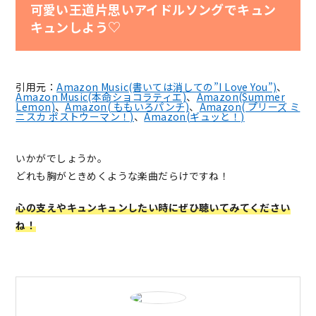
可愛い王道片思いアイドルソングでキュン
キュンしよう♡
引用元：
Amazon Music(書いては消しての”I Love You”)
、
Amazon Music(本命ショコラティエ)
、
Amazon(Summer
Lemon)
、
Amazon( ももいろパンチ)
、
Amazon( プリーズ ミ
ニスカ ポストウーマン！)
、
Amazon(ギュッと！)
いかがでしょうか。
どれも胸がときめくような楽曲だらけですね！
心の支えやキュンキュンしたい時にぜひ聴いてみてください
ね！