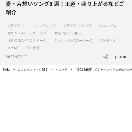
愛・片想いソング8 選！王道・盛り上がるなどご
紹介
アイドル
スマイレージ
アイドルソング
ハロプロ
カントリー・ガールズ
SUPER☆GIRLS
虹のコンキスタドール
ももいろクローバーZ
AKB４８
≠ME
とき宣
2023/02/10
pachu
Mola
エンタメウィークRSS
トレンド
【2023最新】メジャーアイドルのかわ