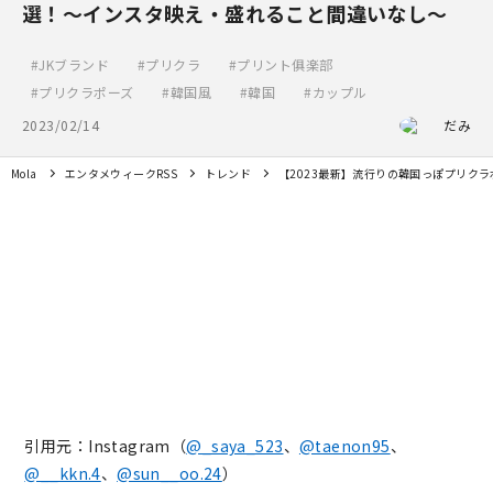
選！～インスタ映え・盛れること間違いなし～
JKブランド
プリクラ
プリント俱楽部
プリクラポーズ
韓国風
韓国
カップル
2023/02/14
だみ
Mola
エンタメウィークRSS
トレンド
【2023最新】流行りの韓国っぽプリク
引用元：Instagram（
@_saya_523
、
@taenon95
、
@__kkn.4
、
@sun__oo.24
）