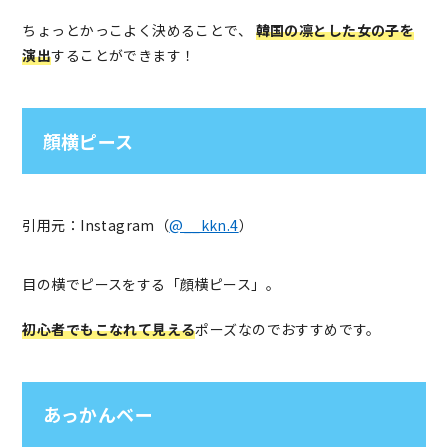
ちょっとかっこよく決めることで、
韓国の凛とした女の子を
演出
することができます！
顔横ピース
引用元：Instagram（
@__kkn.4
）
目の横でピースをする「顔横ピース」。
初心者でもこなれて見える
ポーズなのでおすすめです。
あっかんベー