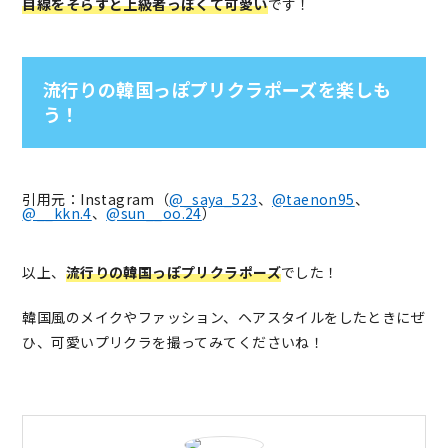
目線をそらすと上級者っぽくて可愛い
です！
流行りの韓国っぽプリクラポーズを楽しも
う！
引用元：Instagram（
@_saya_523
、
@taenon95
、
@__kkn.4
、
@sun__oo.24
）
以上、
流行りの韓国っぽプリクラポーズ
でした！
韓国風のメイクやファッション、ヘアスタイルをしたときにぜ
ひ、可愛いプリクラを撮ってみてくださいね！