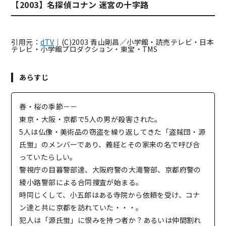
【2003】名探偵コナン 迷宮の十字路
引用元：
dTV
｜(C)2003 青山剛昌／小学館・読売テレビ・日本
テレビ・小学館プロダクション・東宝・TMS
あらすじ
春・桜の季節－－
東京・大阪・京都で5人の男が殺害された。
5人は仏像・美術品の窃盗を繰り返してきた「盗賊団・源
氏蛍」のメンバーであり、義経とその家来の名で呼び合
っていたらしい。
警視庁の目暮警部達、大阪府警の大滝警部、京都府警の
綾小路警部による合同捜査が始まる。
時同じくして、小五郎はある寺院から依頼を受け、コナ
ン達と共に京都を訪れていた・・・。
犯人は「源氏蛍」に恨みを持つ者か？あるいは仲間割れ