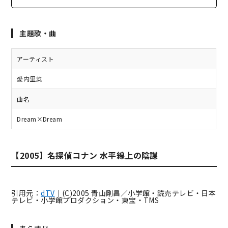
主題歌・曲
アーティスト
愛内里菜
曲名
Dream×Dream
【2005】名探偵コナン 水平線上の陰謀
引用元：
dTV
｜(C)2005 青山剛昌／小学館・読売テレビ・日本
テレビ・小学館プロダクション・東宝・TMS