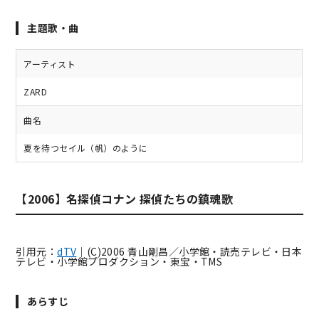
主題歌・曲
アーティスト
ZARD
曲名
夏を待つセイル（帆）のように
【2006】名探偵コナン 探偵たちの鎮魂歌
引用元：
dTV
｜(C)2006 青山剛昌／小学館・読売テレビ・日本
テレビ・小学館プロダクション・東宝・TMS
あらすじ