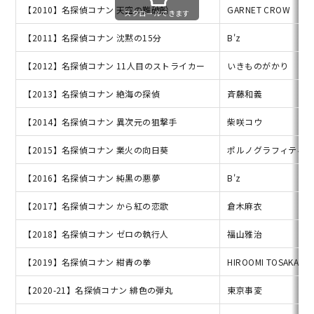
【2010】名探偵コナン 天空の難破船
GARNET CROW
スクロールできます
【2011】名探偵コナン 沈黙の15分
B'z
【2012】名探偵コナン 11人目のストライカー
いきものがかり
【2013】名探偵コナン 絶海の探偵
斉藤和義
【2014】名探偵コナン 異次元の狙撃手
柴咲コウ
【2015】名探偵コナン 業火の向日葵
ポルノグラフィティ
【2016】名探偵コナン 純黒の悪夢
B'z
【2017】名探偵コナン から紅の恋歌
倉木麻衣
【2018】名探偵コナン ゼロの執行人
福山雅治
【2019】名探偵コナン 紺青の拳
HIROOMI TOSAKA
【2020-21】名探偵コナン 緋色の弾丸
東京事変