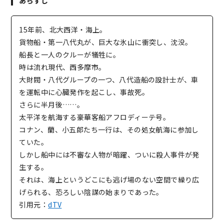
あらすじ
15年前、北大西洋・海上。
貨物船・第一八代丸が、巨大な氷山に衝突し、沈没。
船長と一人のクルーが犠牲に。
時は流れ現代、西多摩市。
大財閥・八代グループの一つ、八代造船の設計士が、車
を運転中に心臓発作を起こし、事故死。
さらに半月後……。
太平洋を航海する豪華客船アフロディーテ号。
コナン、蘭、小五郎たち一行は、その処女航海に参加し
ていた。
しかし船中には不審な人物が暗躍、ついに殺人事件が発
生する。
それは、海上というどこにも逃げ場のない空間で繰り広
げられる、恐ろしい陰謀の始まりであった。
引用元：
dTV