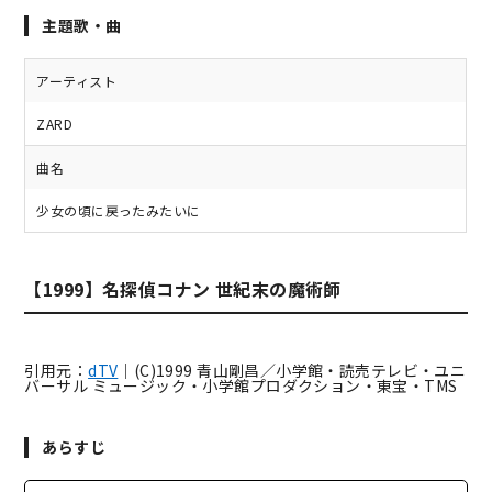
主題歌・曲
アーティスト
ZARD
曲名
少女の頃に戻ったみたいに
【1999】名探偵コナン 世紀末の魔術師
引用元：
dTV
｜(C)1999 青山剛昌／小学館・読売テレビ・ユニ
バーサル ミュージック・小学館プロダクション・東宝・TMS
あらすじ