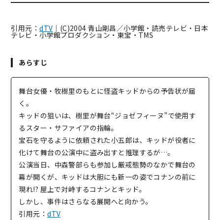
引用元：
dTV
｜(C)2004 青山剛昌／小学館・読売テレビ・日本
テレビ・小学館プロダクション・東宝・TMS
あらすじ
舞台女優・牧樹里のもとに怪盗キッドからの予告状が届
く。
キッドの狙いは、樹里が舞台“ジョゼフィーヌ”で使用す
るスター・サファイアの指輪。
宝石を守るように依頼された小五郎は、キッドが役者に
化けて舞台の公演中に盗み出すと推理するが…。
公演当日、中森警部らも参加し厳戒態勢のなかで舞台の
幕が開くが、キッドは大胆にも新一の姿でコナンの前に
現れ!? 屋上で対峙するコナンとキッド。
しかし、事件はさらなる展開へと向かう。
引用元：
dTV