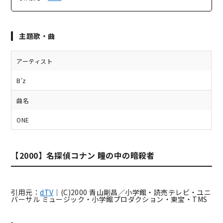
主題歌・曲
アーティスト
B'z
曲名
ONE
【2000】名探偵コナン 瞳の中の暗殺者
引用元：
dTV
｜(C)2000 青山剛昌／小学館・読売テレビ・ユニ
バーサル ミュージック・小学館プロダクション・東宝・TMS