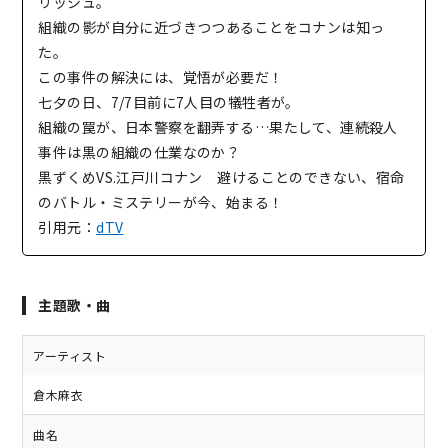
リッシュ。
組織の影が自分に近づきつつあることをコナンは知っ
た。
この事件の解決には、覚悟が必要だ！
七夕の日、7/7目前に7人目の犠牲者が。
組織の罠が、日本警察を翻弄する…果たして、連続殺人
事件は黒の組織の仕業なのか？
黒ずくめVS.江戸川コナン 避けることのできない、宿命
のバトル・ミステリーが今、始まる！
引用元：
dTV
主題歌・曲
アーティスト
倉木麻衣
曲名