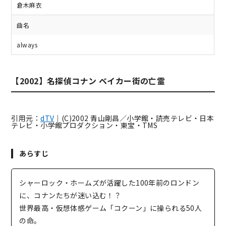
倉木麻衣
曲名
always
【2002】名探偵コナン ベイカー街の亡霊
引用元：
dTV
｜(C)2002 青山剛昌／小学館・読売テレビ・日本
テレビ・小学館プロダクション・東宝・TMS
あらすじ
シャーロック・ホームズが活躍した100年前のロンドン
に、コナンたちが迷い込む！？
世界最高・仮想体感ゲーム「コクーン」に操られる50人
の命。