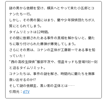
謎の男から依頼を受け、横浜へとやって来た小五郎とコ
ナンたち一行。
しかし、その男の罠にはまり、蘭や少年探偵団たちが人
質にとられてしまう。
タイムリミットは12時間。
その間に依頼されたある事件の真相を解かないと、蘭た
ちに取り付けられた爆弾が爆発してしまう。
さらにその男は、コナンの正体が工藤新一である事を知
っていた！
“西の高校生探偵”服部平次や、怪盗キッドも登場!!刻一刻
と迫るタイムリミット。
コナンたちは、事件の謎を解き、時間内に蘭たちを無事
救い出せるのか!?
そして謎の依頼主、黒い影の正体とは……
引用元：
dTV