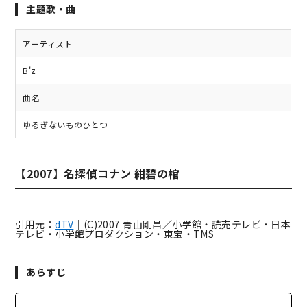
主題歌・曲
アーティスト
B'z
曲名
ゆるぎないものひとつ
【2007】名探偵コナン 紺碧の棺
引用元：
dTV
｜(C)2007 青山剛昌／小学館・読売テレビ・日本
テレビ・小学館プロダクション・東宝・TMS
あらすじ