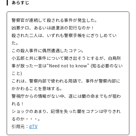
あらすじ
警察官が連続して殺される事件が発生した。
凶悪テロ、あるいは過激派の犯行なのか！
殺された二人は、いずれも警察手帳をにぎりしめてい
た。
この殺人事件に偶然遭遇したコナン。
小五郎と共に事件について聞き出そうとするが、白鳥刑
事が放った一言は“Need not to know” (知る必要のない
こと)
これは、警察内部で使われる用語で、事件が警察内部に
かかわることを意味する。
警視庁からの情報がない中、遂には蘭の命までもが狙わ
れる！
ショックのあまり、記憶を失った蘭をコナンは守りきれ
るのか・・・。
引用元：
dTV