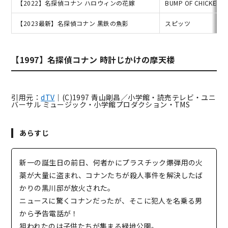
【2022】名探偵コナン ハロウィンの花嫁
BUMP OF CHICKEN
【2023最新】名探偵コナン 黒鉄の魚影
スピッツ
【1997】名探偵コナン 時計じかけの摩天楼
引用元：
dTV
｜(C)1997 青山剛昌／小学館・読売テレビ・ユニ
バーサル ミュージック・小学館プロダクション・TMS
あらすじ
新一の誕生日の前日、何者かにプラスチック爆弾用の火
薬が大量に盗まれ、コナンたちが殺人事件を解決したば
かりの黒川邸が放火された。
ニュースに驚くコナンだったが、そこに犯人を名乗る男
から予告電話が！
狙われたのは子供たちが集まる緑地公園。