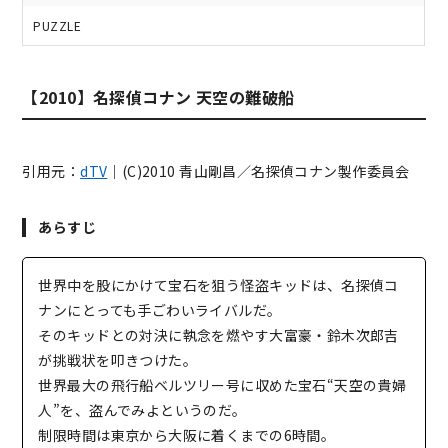
PUZZLE
【2010】名探偵コナン 天空の難破船
引用元：
dTV
｜(C)2010 青山剛昌／名探偵コナン製作委員会
あらすじ
世界中を股にかけて宝石を狙う怪盗キッドは、名探偵コ
ナンにとっても手ごわいライバルだ。
そのキッドとの対決に執念を燃やす大富豪・鈴木次郎吉
が挑戦状を叩きつけた。
世界最大の飛行船ベルツリー号に収めた宝石“天空の貴婦
人”を、盗んでみよというのだ。
制限時間は東京から大阪に着くまでの6時間。