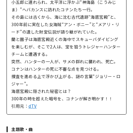
小五郎に連れられ、太平洋に浮かぶ“神海島（こうみじ
ま）”へバカンスに訪れたコナンたち一行。
その島には古くから、海に沈む古代遺跡“海底宮殿”と、
300年前に実在した女海賊“アン・ボニー”と“メアリ・リ
ード”の遺した財宝伝説が語り継がれていた。
蘭と園子は海底宮殿近くの海中でスキューバダイビング
を楽しむが、そこで2人は、宝を狙うトレジャーハンター
チームと遭遇する。
突然、ハンターの一人が、サメの群れに襲われ、死亡。
コナンはハンターの死に不審な点を見つける。
捜査を進める上で浮かび上がる、謎の言葉“ジョリー・ロ
ジャー”。
海底宮殿に隠された秘密とは？
300年の時を超えた暗号を、コナンが解き明かす！！
引用元：
dTV
主題歌・曲