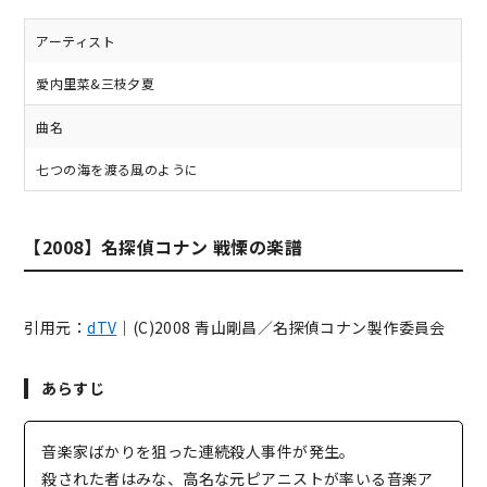
アーティスト
愛内里菜&三枝夕夏
曲名
七つの海を渡る風のように
【2008】名探偵コナン 戦慄の楽譜
引用元：
dTV
｜(C)2008 青山剛昌／名探偵コナン製作委員会
あらすじ
音楽家ばかりを狙った連続殺人事件が発生。
殺された者はみな、高名な元ピアニストが率いる音楽ア