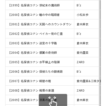
【1999】名探偵コナン 世紀末の魔術師
B'z
【2000】名探偵コナン 瞳の中の暗殺者
小松未歩
【2001】名探偵コナン 天国へのカウントダウン
倉木麻衣
【2002】名探偵コナン ベイカー街の亡霊
B'z
【2003】名探偵コナン 迷宮の十字路
倉木麻衣
【2004】名探偵コナン 銀翼の奇術師
愛内里菜
【2005】名探偵コナン 水平線上の陰謀
ZARD
【2006】名探偵コナン 探偵たちの鎮魂歌
B'z
【2007】名探偵コナン 紺碧の棺
愛内里菜&三枝夕夏
【2008】名探偵コナン 戦慄の楽譜
ZARD
【2009】名探偵コナン 漆黒の追跡者
倉木麻衣