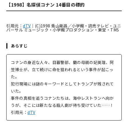
【1998】名探偵コナン 14番目の標的
引用元：
dTV
｜(C)1998 青山剛昌／小学館・読売テレビ・ユニ
バーサル ミュージック・小学館プロダクション・東宝・TMS
あらすじ
コナンの身近な人々、目暮警部、蘭の母親の妃英理、阿
笠博士が、立て続けに命を狙われるという事件が起こっ
た。
犯行現場には謎のキーワードとしてトランプが残されて
いた。
事件の真相を追うコナンたちは、海中レストランへ向か
うが、そこには新たなる殺人劇が待ち受けていた……！
引用元：
dTV