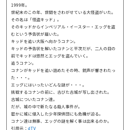
1999年。
世紀末のこの年、世間をさわがせている大怪盗がいた。
その名は「怪盗キッド」。
そのキッドからインペリアル・イースター・エッグを盗
むという予告状が届いた。
キッドを追い大阪へ向かうコナン。
キッドの予告状を解いたコナンと平次だが、二人の目の
前でキッドは悠然とエッグを盗んでいく。
追うコナン。
コナンがキッドを追い詰めたその時、銃声が響きわたっ
た・・・。
エッグにはいったいどんな謎が・・・。
挑戦するコナンの前に、古びた古城が写し出された。
古城についたコナン達。
だが、城の中で新たなる殺人事件が。
密かに城に侵入した少年探偵団にも危機が迫る。
コナン達は無事、エッグの謎を解く事は出来るのか。
引用元：
dTV