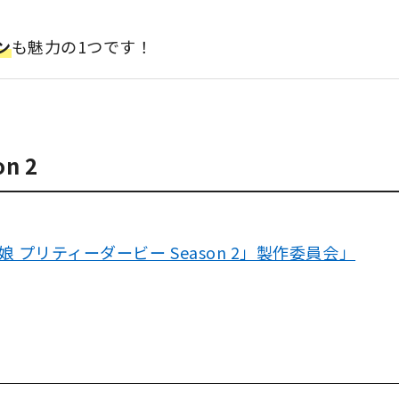
ン
も魅力の1つです！
n 2
娘 プリティーダービー Season 2」製作委員会」