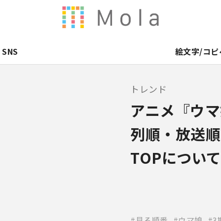
SNS
絵文字/コピ
トレンド
アニメ『ウマ
列順・放送順や
TOPについ
見る順番
ウマ娘
3