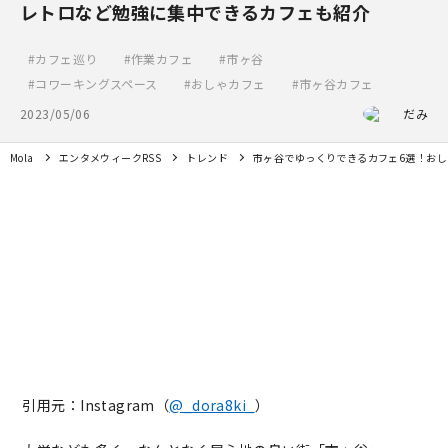
レトロなど勉強に集中できるカフェも紹介
カフェ巡り
作業カフェ
市ヶ谷
コワーキングスペース
おしゃカフェ
市ヶ谷カフェ
2023/05/06
だみ
Mola
エンタメウィークRSS
トレンド
市ヶ谷でゆっくりできるカフェ6選！お
引用元：Instagram（
@_dora8ki_
）