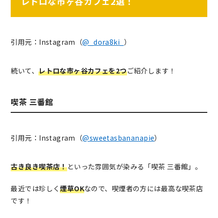
レトロな市ヶ谷カフェ2選！
引用元：Instagram（
@_dora8ki_
）
続いて、
レトロな市ヶ谷カフェを2つ
ご紹介します！
喫茶 三番館
引用元：Instagram（
@sweetasbananapie
）
古き良き喫茶店！
といった雰囲気が染みる「喫茶 三番館」。
最近では珍しく
煙草OK
なので、喫煙者の方には最高な喫茶店
です！