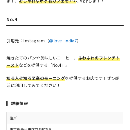
まず、
おしゃれな市ヶ谷カフェを2つ
ご紹介します！
No.4
引用元：Instagram（
@love_india7
）
焼きたてのパンや美味しいコーヒー、
ふわふわのフレンチト
ースト
などを提供する「No.4」。
知る人ぞ知る至高のモーニング
を提供するお店です！ぜひ朝
活に利用してみてください！
詳細情報
住所
東京都千代田区四番町5-9