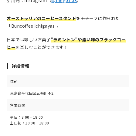
引用元：Instagram（
@meg01.03
）
オーストラリアのコーヒースタンド
をモチーフに作られた
「Buncoffee Ichigaya」。
日本では珍しいお菓子
”ラミントン”や濃い味のブラックコー
ヒー
を楽しむことができます！
詳細情報
住所
東京都千代田区五番町4-2
営業時間
平日：8:00‐18:00
土日祝：10:00‐18:00