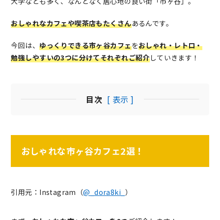
大学なども多く、なんとなく居心地の良い街「市ヶ谷」。
おしゃれなカフェや喫茶店もたくさん
あるんです。
今回は、
ゆっくりできる市ヶ谷カフェ
を
おしゃれ・レトロ・
勉強しやすいの3つに分けてそれぞれご紹介
していきます！
目次
[ 表示 ]
おしゃれな市ヶ谷カフェ2選！
引用元：Instagram（
@_dora8ki_
）