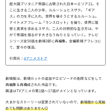
超大国ブリタニア帝国に占領された日本＝エリア11。そ
こに生きる二人の少年、ルルーシュとスザク。「ギア
ス」の力を手に入れ、世界を壊そうとするルルーシュ。
ナイトメアフレーム「ランスロット」を操り、世界に理
想と真実を求めるスザク。二人の対照的な生き方は、や
がて帝国を揺るがす大きなうねりとなっていく。テレビ
シリーズ全50話を劇場3部に再編集。全編新規アフレコに
て、堂々の復活。
引用元：
dアニメストア
劇場版は、新規カットの追加やエピソードの削除などをして
再編集＆再構成された作品です。
興道はTVアニメの第1話〜17話がメインとなっています。
大まかなストーリーは変更されていないので、
劇場版から見始
めても問題はありません◎