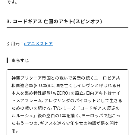
です。
3. コードギアス 亡国のアキト(スピンオフ)
引用元：
dアニメストア
あらすじ
神聖ブリタニア帝国との戦いで劣勢の続くユーロピア共
和国連合軍(E.U.軍)は､国を亡くしイレヴンと呼ばれる日
本人を集め特殊部隊｢wZERO｣を設立｡日向アキトはナイ
トメアフレーム､アレクサンダのパイロットとして生きる
ための戦いを続ける｡TVシリーズ『コードギアス 反逆の
ルルーシュ』後の空白の1年を描く､ヨーロッパで起こっ
たもう一つの､ギアスを巡る少年少女の物語が幕を開け
る｡