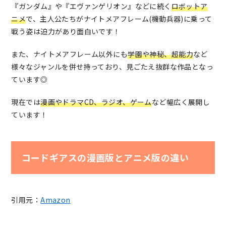
『ガンダム』や『エヴァンゲリオン』などに続く
ロボットア
ニメ
で、主人公たちがナイトメアフレーム(機動兵器)に乗って
戦う姿は迫力があり面白いです！
また、ナイトメアフレーム以外にも
学園や神秘、超能力
など
様々なジャンルを併せ持っており、見ごたえ抜群な作品となっ
ています◎
現在では
漫画やドラマCD、ラジオ、ゲーム
など幅広く展開し
ています！
コードギアスの漫画版とアニメ版の違い
引用元：
Amazon