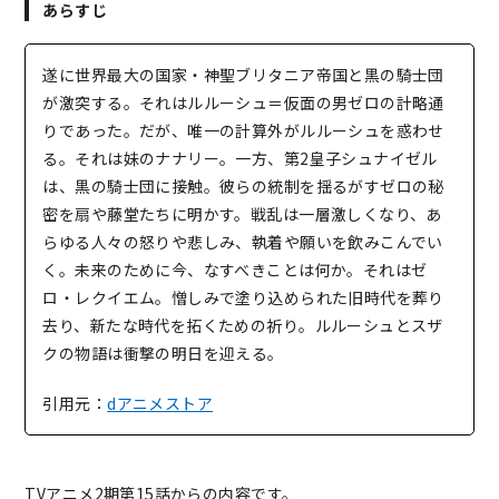
あらすじ
遂に世界最大の国家・神聖ブリタニア帝国と黒の騎士団
が激突する。それはルルーシュ＝仮面の男ゼロの計略通
りであった。だが、唯一の計算外がルルーシュを惑わせ
る。それは妹のナナリー。一方、第2皇子シュナイゼル
は、黒の騎士団に接触。彼らの統制を揺るがすゼロの秘
密を扇や藤堂たちに明かす。戦乱は一層激しくなり、あ
らゆる人々の怒りや悲しみ、執着や願いを飲みこんでい
く。未来のために今、なすべきことは何か。それはゼ
ロ・レクイエム。憎しみで塗り込められた旧時代を葬り
去り、新たな時代を拓くための祈り。ルルーシュとスザ
クの物語は衝撃の明日を迎える。
引用元：
dアニメストア
TVアニメ2期第15話からの内容です。