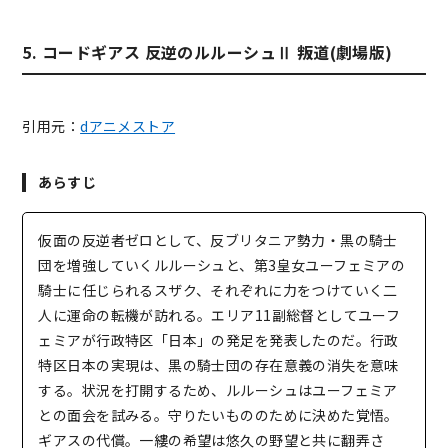
5. コードギアス 反逆のルルーシュⅡ 叛道(劇場版)
引用元：
dアニメストア
あらすじ
仮面の反逆者ゼロとして、反ブリタニア勢力・黒の騎士
団を増強していくルルーシュと、第3皇女ユーフェミアの
騎士に任じられるスザク、それぞれに力をつけていく二
人に運命の転機が訪れる。エリア11副総督としてユーフ
ェミアが行政特区「日本」の発足を発表したのだ。行政
特区日本の実現は、黒の騎士団の存在意義の消失を意味
する。状況を打開するため、ルルーシュはユーフェミア
との面会を試みる。守りたいもののために決めた覚悟。
ギアスの代償。一縷の希望は悠久の野望と共に翻弄さ