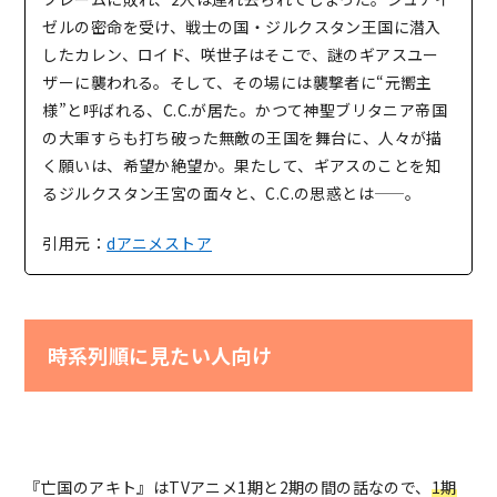
ゼルの密命を受け、戦士の国・ジルクスタン王国に潜入
したカレン、ロイド、咲世子はそこで、謎のギアスユー
ザーに襲われる。そして、その場には襲撃者に“元嚮主
様”と呼ばれる、C.C.が居た。かつて神聖ブリタニア帝国
の大軍すらも打ち破った無敵の王国を舞台に、人々が描
く願いは、希望か絶望か。果たして、ギアスのことを知
るジルクスタン王宮の面々と、C.C.の思惑とは――。
引用元：
dアニメストア
時系列順に見たい人向け
『亡国のアキト』はTVアニメ1期と2期の間の話なので、
1期