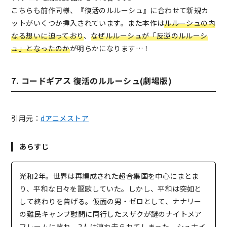
こちらも前作同様、『復活のルルーシュ』に合わせて新規カ
ットがいくつか挿入されています。また本作は
ルルーシュの内
なる想いに迫っており
、
なぜルルーシュが「反逆のルルーシ
ュ」となったのか
が明らかになります…！
7. コードギアス 復活のルルーシュ(劇場版)
引用元：
dアニメストア
あらすじ
光和2年。世界は再編成された超合集国を中心にまとま
り、平和な日々を謳歌していた。しかし、平和は突如と
して終わりを告げる。仮面の男・ゼロとして、ナナリー
の難民キャンプ慰問に同行したスザクが謎のナイトメア
フレームに敗れ、2人は連れ去られてしまった。シュナイ