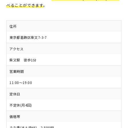
べることができます
。
住所
東京都葛飾区柴又7-3-7
アクセス
柴又駅 徒歩1分
営業時間
11:00～19:00
定休日
不定休(月4回)
価格帯
うな重(きも吸付) 2,800円