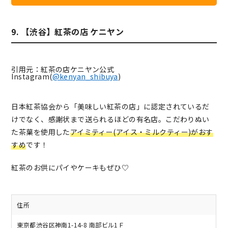
9. 【渋谷】紅茶の店 ケニヤン
引用元：紅茶の店ケニヤン公式
Instagram(
@kenyan_shibuya
)
日本紅茶協会から「美味しい紅茶の店」に認定されているだ
けでなく、感謝状まで送られるほどの有名店。こだわりぬい
た茶葉を使用した
アイミティー(アイス・ミルクティー)がおす
すめ
です！
紅茶のお供にパイやケーキもぜひ♡
住所
東京都渋谷区神南1-14-8 南部ビル1Ｆ