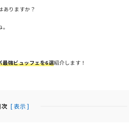
はありますか？
ね。
スパ最強ビュッフェを6選
紹介します！
目次
[ 表示 ]