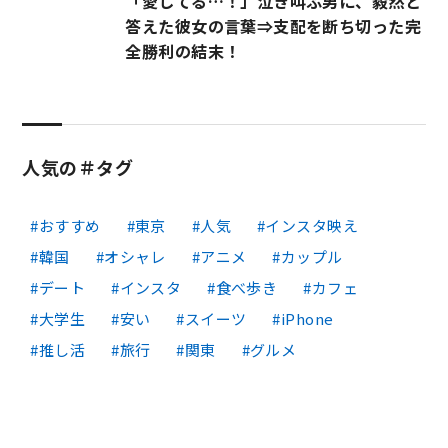
「愛してる…！」泣き叫ぶ男に、毅然と
答えた彼女の言葉⇒支配を断ち切った完
全勝利の結末！
人気の＃タグ
おすすめ
東京
人気
インスタ映え
韓国
オシャレ
アニメ
カップル
デート
インスタ
食べ歩き
カフェ
大学生
安い
スイーツ
iPhone
推し活
旅行
関東
グルメ