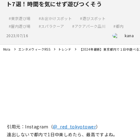
ト7選！時間を気にせず遊びつくそう
東京遊び場
お出かけスポット
遊びスポット
屋内遊び場
スパラクーア
アクアパーク品川
都内
2023/07/16
kana
Mola
エンタメウィークRSS
トレンド
【2024年最新】東京都内で１日中遊べ
引用元：Instagram（
@_red_tokyotower
）
遠出しないで都内で1日中楽しめたら、最高ですよね。