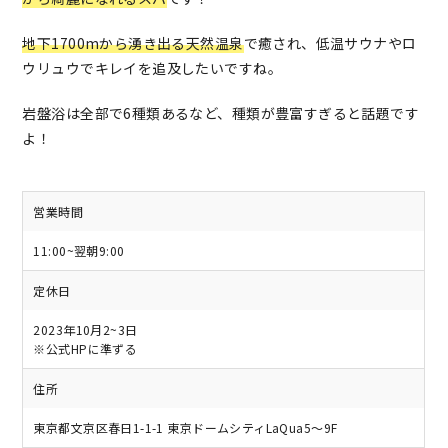
地下1700mから湧き出る天然温泉
で癒され、低温サウナやロ
ウリュウでキレイを追及したいですね。
岩盤浴は全部で6種類あるなど、種類が豊富すぎると話題です
よ！
営業時間
11:00~翌朝9:00
定休日
2023年10月2~3日
※公式HPに準ずる
住所
東京都文京区春日1-1-1 東京ドームシティLaQua5〜9F