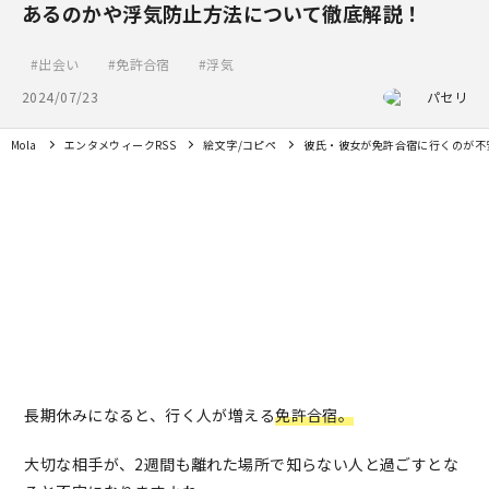
あるのかや浮気防止方法について徹底解説！
出会い
免許合宿
浮気
2024/07/23
パセリ
Mola
エンタメウィークRSS
絵文字/コピペ
彼氏・彼女が免許合宿に行くのが不
長期休みになると、行く人が増える
免許合宿。
大切な相手が、2週間も離れた場所で知らない人と過ごすとな