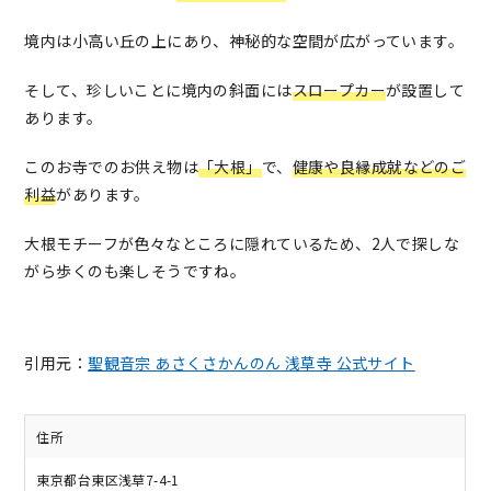
境内は小高い丘の上にあり、神秘的な空間が広がっています。
そして、珍しいことに境内の斜面には
スロープカー
が設置して
あります。
このお寺でのお供え物は
「大根」
で、
健康や良縁成就などのご
利益
があります。
大根モチーフが色々なところに隠れているため、2人で探しな
がら歩くのも楽しそうですね。
引用元：
聖観音宗 あさくさかんのん 浅草寺 公式サイト
住所
東京都台東区浅草7-4-1