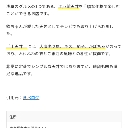
浅草のグルメの1つである、
江戸前天丼
を手頃な価格で楽しむ
ことができるお店です。
欽ちゃんが愛した天丼としてテレビでも取り上げられまし
た。
「上天丼」
には、
大海老２尾、キス、茄子、かぼちゃ
がのって
おり、ふわふわの衣とごま油の風味との相性が抜群です。
非常に定番でシンプルな天丼ではありますが、値段も味も満
足な逸品です。
引用元：
食べログ
住所
東京都台東区浅草2-4-4