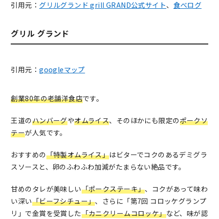
引用元：
グリルグランド grill GRAND公式サイト
、
食べログ
グリル グランド
引用元：
googleマップ
創業80年の老舗洋食店
です。
王道の
ハンバーグ
や
オムライス
、そのほかにも限定の
ポークソ
テー
が人気です。
おすすめの
「特製オムライス」
はビターでコクのあるデミグラ
スソースと、卵のふわふわ加減がたまらない絶品です。
甘めのタレが美味しい
「ポークステーキ」
、コクがあって味わ
い深い
「ビーフシチュー」
、さらに「第7回 コロッケグランプ
リ」で金賞を受賞した
「カニクリームコロッケ」
など、味が認