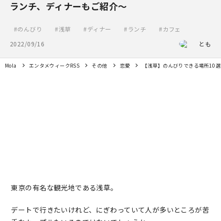
ランチ、ディナーもご紹介～
のんびり
浅草
ディナー
ランチ
カフェ
2022/09/16
とも
Mola
エンタメウィークRSS
その他
恋愛
【浅草】のんびりできる場所10
東京の有名な観光地である浅草。
デートで行きたいけれど、にぎわっていて人が多いところが苦