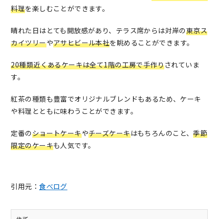
料理
を楽しむことができます。
晴れた日はとても開放感があり、テラス席からは対岸の
東京ス
カイツリー
や
アサヒビール本社
を眺めることができます。
20種類近くあるケーキは全て1階の工房で手作り
されていま
す。
紅茶の種類も豊富でオリジナルブレンドもあるため、ケーキ
や料理とともに味わうことができます。
定番の
ショートケーキ
や
チーズケーキ
はもちろんのこと、
季節
限定のケーキ
も人気です。
引用元：
食べログ