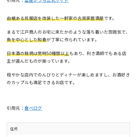
引用元：
盃屋かづち公式サイト
由緒ある呉服店を改装した一軒家の古民家居酒屋
です。
まるで江戸商人のお宅に来たかのような落ち着いた雰囲気で、
魚を中心とした和食
が丁寧に作られています。
日本酒の銘柄は常時50種類以上
もあり、利き酒師でもある店
主が選んだものが揃っています。
穏やかな店内でのんびりとディナーが楽しめますし、お酒好き
のカップルも満足できるお店です。
引用元：
食べログ
住所