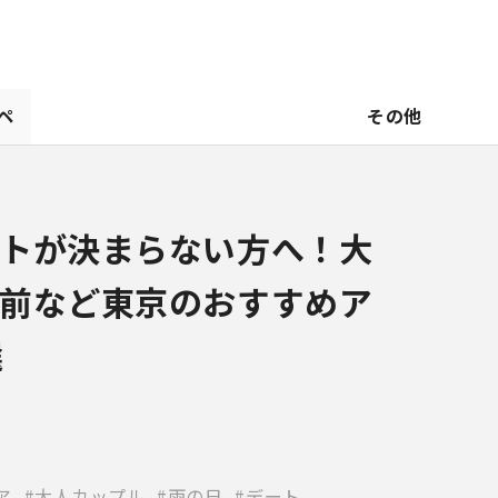
ペ
その他
トが決まらない方へ！大
前など東京のおすすめア
選
ア
大人カップル
雨の日
デート