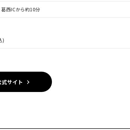
葛西ICから約10分
込)
公式サイト