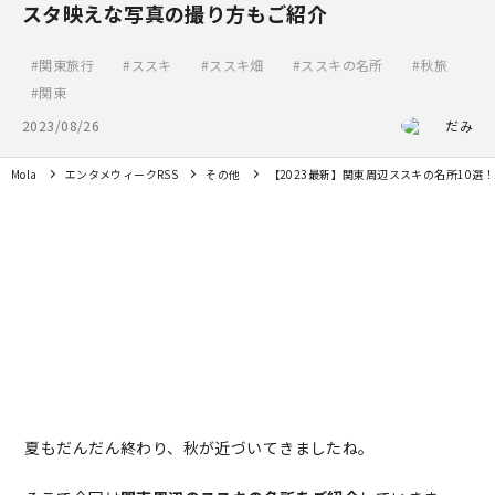
スタ映えな写真の撮り方もご紹介
関東旅行
ススキ
ススキ畑
ススキの名所
秋旅
関東
2023/08/26
だみ
Mola
エンタメウィークRSS
その他
【2023最新】関東周辺ススキの名所10
夏もだんだん終わり、秋が近づいてきましたね。