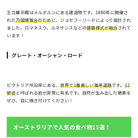
王立展示館はメルボルンにある建造物です。1880年に開催さ
れた
万国博覧会のため
に、ジョセフ・リードによって設計され
ました。ロマネスク、ルネサンスなどの
建築様式が融合
されて
います！
グレート・オーシャン・ロード
ビクトリア州沿岸にある、
世界で1番美しい海岸道路
です。
12
使徒
と呼ばれる岩が非常に有名です。自然が生み出した絶景を
ぜひ、目に焼き付けてください！
オーストラリアで人気の食べ物13選！