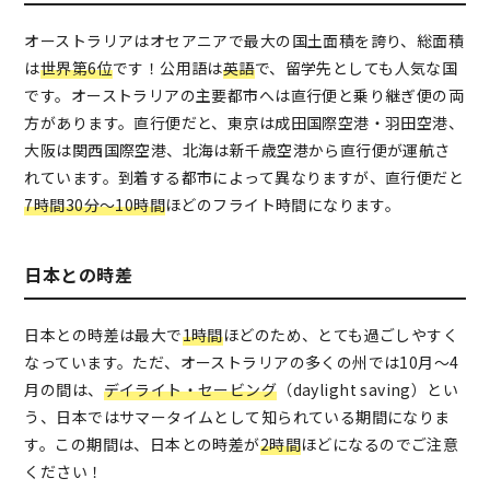
オーストラリアはオセアニアで最大の国土面積を誇り、総面積
は
世界第6位
です！公用語は
英語
で、留学先としても人気な国
です。オーストラリアの主要都市へは直行便と乗り継ぎ便の両
方があります。直行便だと、東京は成田国際空港・羽田空港、
大阪は関西国際空港、北海は新千歳空港から直行便が運航さ
れています。到着する都市によって異なりますが、直行便だと
7時間30分～10時間
ほどのフライト時間になります。
日本との時差
日本との時差は最大で
1時間
ほどのため、とても過ごしやすく
なっています。ただ、オーストラリアの多くの州では10月～4
月の間は、
デイライト・セービング
（daylight saving）とい
う、日本ではサマータイムとして知られている期間になりま
す。この期間は、日本との時差が
2時間
ほどになるのでご注意
ください！