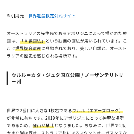
※引用元
世界遺産検定公式サイト
オーストラリアの先住民であるアボリジニによって描かれた壁
画は、
「Ｘ線画法」
という独自の画法が用いられています。こ
こは
世界複合遺産
に登録されており、美しい自然と、オースト
ラリアの歴史を感じられる場所です。
ウルル＝カタ・ジュタ国立公園 / ノーザンテリトリ
ー州
世界で2番目に大きな1枚岩である
ウルル（エアーズロック）
が非常に有名です。2019年にアボリジニにとって神聖な場所
であるため、
登山が禁止
となりました。ちなみに、世界で1版
大きな岩は西オーストラリア州にあるマウントオーガスタスな