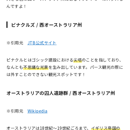
んですよ！
ピナクルズ / 西オーストラリア州
※引用元
JTB公式サイト
ピナクルとはゴシック建設における
尖塔
のことを指しており、
なんとも
不思議な光景
を生み出しています。パース観光の際に
は外すことのできない観光スポットです！
オーストラリアの囚人遺跡群 / 西オーストラリア州
※引用元
Wikipedia
オーストラリアは18世紀～19世紀ごろまで、
イギリス帝国の