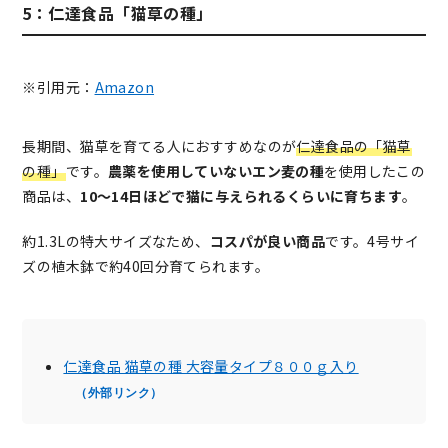
5：仁達食品「猫草の種」
※引用元：
Amazon
長期間、猫草を育てる人におすすめなのが
仁達食品の「猫草
の種」
です。
農薬を使用していないエン麦の種
を使用したこの
商品は、
10～14日ほどで猫に与えられるくらいに育ちます
。
約1.3Lの特大サイズなため、
コスパが良い商品
です。4号サイ
ズの植木鉢で約40回分育てられます。
仁達食品 猫草の種 大容量タイプ８００ｇ入り
（外部リンク）