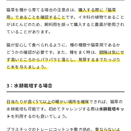
猫草を種から育てる場合の注意点は、
購入する際に「猫草
用」であることを確認すること
です。イネ科の植物であること
がほとんどのため、飼料用を誤って購入すると農薬が使用され
ていることがあります。
猫が安心して食べられるように、種の種類や猫草用であるか
どうかの確認が必要です。また、種をまく時は、
間隔は気にせ
ず高いところからパラパラと落とし、発芽するまでたっぷり
と水を与えましょう。
3：水耕栽培する場合
日当たりが良く5℃以上の暖かい場所を確保
できれば、猫草の
水耕栽培も可能です。初めてチャレンジする際は
水耕栽培キッ
ト
を利用するのも良いでしょう。
プラスチックのトレーにコットンを敷き詰め、
重ならないよ