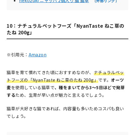
nekozuki ニャッパ 2個入り 猫 猫草
（外部リンク）
10：ナチュラルペットフーズ「NyanTaste ねこ草の
たね 200g」
※引用元：
Amazon
猫草を育て慣れてきた頃におすすめなのが、
ナチュラルペッ
トフーズの「NyanTaste ねこ草のたね 200g」
です。
オーツ
麦
を使用している猫草で
、種をまいてから3～5日ほどで発芽
する
ため、生育が早い点が魅力と言えるでしょう。
猫草が大好きな猫であれば、内容量も多いためコスパも良い
でしょう。