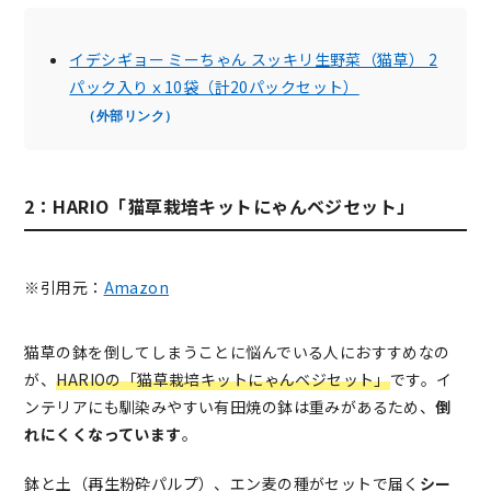
イデシギョー ミーちゃん スッキリ生野菜（猫草） 2
パック入りｘ10袋（計20パックセット）
（外部リンク）
2：HARIO「猫草栽培キットにゃんベジセット」
※引用元：
Amazon
猫草の鉢を倒してしまうことに悩んでいる人におすすめなの
が、
HARIOの「猫草栽培キットにゃんベジセット」
です。イ
ンテリアにも馴染みやすい有田焼の鉢は重みがあるため、
倒
れにくくなっています
。
鉢と土（再生粉砕パルプ）、エン麦の種がセットで届く
シー