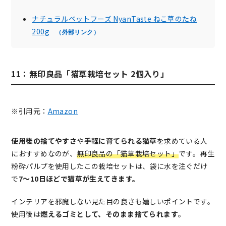
ナチュラルペットフーズ NyanTaste ねこ草のたね
200g
（外部リンク）
11：無印良品「猫草栽培セット 2個入り」
※引用元：
Amazon
使用後の捨てやすさ
や
手軽に育てられる猫草
を求めている人
におすすめなのが、
無印良品の「猫草栽培セット」
です。再生
粉砕パルプを使用したこの栽培セットは、袋に水を注ぐだけ
で
7～10日ほどで猫草が生えてきます。
インテリアを邪魔しない見た目の良さも嬉しいポイントです。
使用後は
燃えるゴミとして、そのまま捨てられます
。