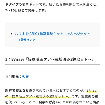
ドタイプ
の猫草キットです。届いたら袋を開けて水を注ぐと、
7～10日ほどで発芽
します。
ハリオ (HARIO) 猫草栽培キットにゃんベジセット
（外部リンク）
3：87navi「猫草毛玉ケア～栽培済み2鉢セット～」
※引用元：
楽天
新鮮で安全なもの
を求めている人におすすめなのが、
87navi
の「猫草毛玉ケア～栽培済み2鉢セット～」
です。
無農薬の種
を使っていることと、
発芽率が高い
ことが評価されている商品