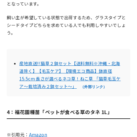
となっています。
飼い主が希望している状態で出荷するため、グラスタイプと
シードタイプどちらを求めている人でも利用しやすいでしょ
う。
産地直送!! 猫草２鉢セット【送料無料※沖縄・北海
道除く】【毛玉ケア】【環境エコ商品】鉢直径
15.5cm 長さが選べるネコ草！ねこ草 「猫草毛玉ケ
ア～栽培済み２鉢セット～」
（外部リンク）
4：福花園種苗「ペットが食べる草のタネ 1L」
※引用元：
Amazon