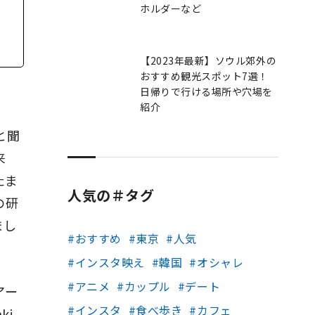
ホルダーなど
【2023年最新】ソウル郊外の
おすすめ観光スポット7選！
日帰りで行ける場所や穴場を
紹介
と聞
来
たま
人気の＃タグ
の研
まし
おすすめ
東京
人気
インスタ映え
韓国
オシャレ
アニメ
カップル
デート
アー
インスタ
食べ歩き
カフェ
ki