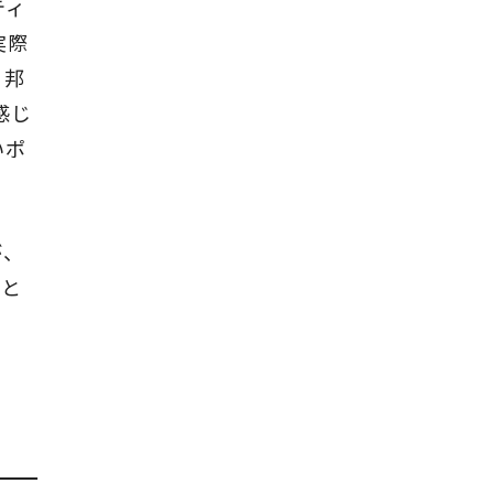
ティ
実際
。邦
感じ
いポ
が、
なと