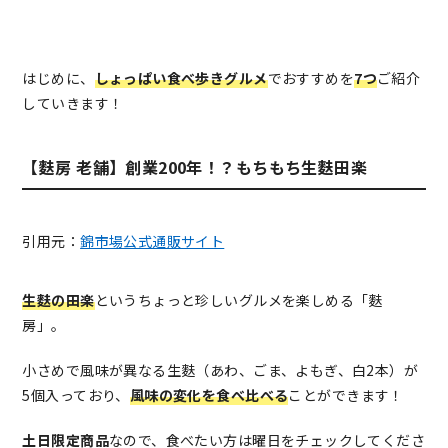
はじめに、
しょっぱい食べ歩きグルメ
でおすすめを
7つ
ご紹介
していきます！
【麩房 老舗】創業200年！？もちもち生麩田楽
引用元：
錦市場公式通販サイト
生麩の田楽
というちょっと珍しいグルメを楽しめる「麩
房」。
小さめで風味が異なる生麩（あわ、ごま、よもぎ、白2本）が
5個入っており、
風味の変化を食べ比べる
ことができます！
土日限定商品
なので、食べたい方は曜日をチェックしてくださ