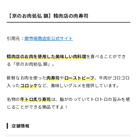
【京のお肉処弘 錦】精肉店の肉寿司
引用元：
錦市場商店街公式サイト
精肉店のお肉を使用した美味しい肉料理
を食べることができ
る「京のお肉処弘 錦」。
新鮮なお肉を使った
肉寿司
や
ローストビーフ
、牛肉がゴロゴロ
入った
コロッケ
など、美味しいグルメを提供しています。
名物の
牛トロ炙り寿司
は、脂がのっていてトロトロの旨みを感
じることができる絶品ですよ！
店舗情報