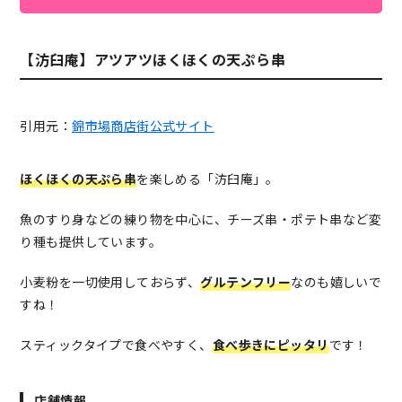
【汸臼庵】アツアツほくほくの天ぷら串
引用元：
錦市場商店街公式サイト
ほくほくの天ぷら串
を楽しめる「汸臼庵」。
魚のすり身などの練り物を中心に、チーズ串・ポテト串など変
り種も提供しています。
小麦粉を一切使用しておらず、
グルテンフリー
なのも嬉しいで
すね！
スティックタイプで食べやすく、
食べ歩きにピッタリ
です！
店舗情報