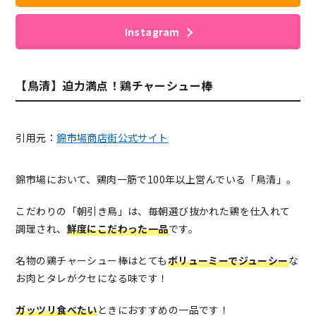
Instagram
【鳥清】迫力満点！鶏チャーシュー棒
引用元：
錦市場商店街公式サイト
錦市場において、鶏肉一筋で100年以上営んでいる「鳥清」。
こだわりの「朝引き鳥」は、毎朝選び抜かれた鶏を仕入れて
調理され、
鮮度にこだわった一品
です。
名物の鶏チャーシュー棒はとても
ボリューミーでジューシー
な
お肉とタレがクセになる味です！
ガッツリ食べたい
ときにおすすめの一品です！