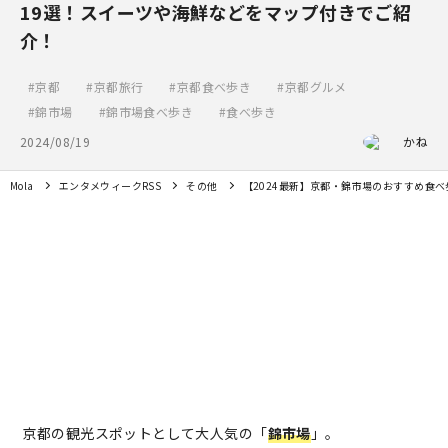
19選！スイーツや海鮮などをマップ付きでご紹
介！
京都
京都旅行
京都食べ歩き
京都グルメ
錦市場
錦市場食べ歩き
食べ歩き
2024/08/19
かね
Mola
エンタメウィークRSS
その他
【2024最新】京都・錦市場のおすすめ食
京都の観光スポットとして大人気の「
錦市場
」。