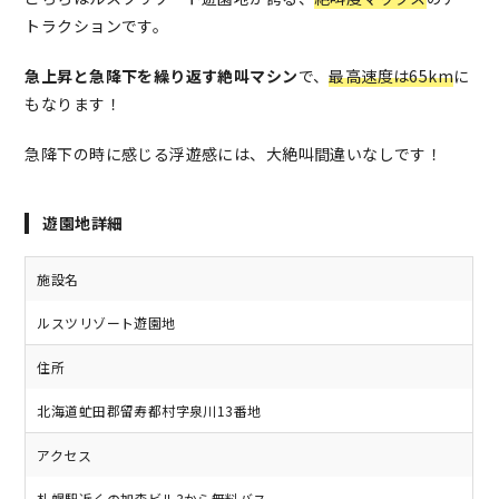
トラクションです。
急上昇と急降下を繰り返す絶叫マシン
で、
最高速度は65km
に
もなります！
急降下の時に感じる浮遊感には、大絶叫間違いなしです！
遊園地詳細
施設名
ルスツリゾート遊園地
住所
北海道虻田郡留寿都村字泉川13番地
アクセス
札幌駅近くの加森ビル3から無料バス