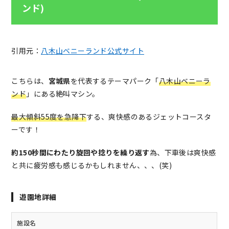
ンド)
引用元：
八木山ベニーランド公式サイト
こちらは、
宮城県
を代表するテーマパーク「
八木山ベニーラ
ンド
」にある絶叫マシン。
最大傾斜55度を急降下
する、爽快感のあるジェットコースタ
ーです！
約150秒間にわたり旋回や捻りを繰り返す
為、下車後は爽快感
と共に疲労感も感じるかもしれません、、、(笑)
遊園地詳細
施設名