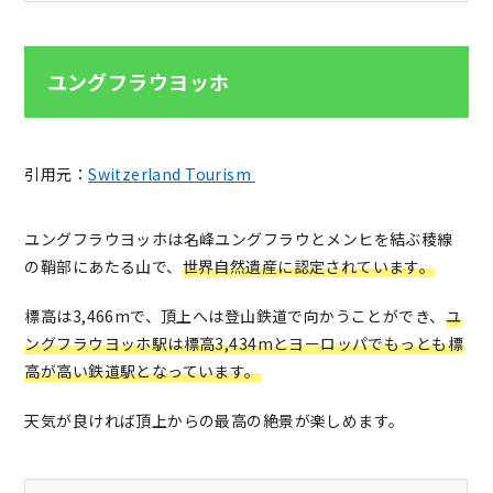
ユングフラウヨッホ
引用元：
Switzerland Tourism
ユングフラウヨッホは名峰ユングフラウとメンヒを結ぶ稜線
の鞘部にあたる山で、
世界自然遺産に認定されています。
標高は3,466mで、頂上へは登山鉄道で向かうことができ、
ユ
ングフラウヨッホ駅は標高3,434mとヨーロッパでもっとも標
高が高い鉄道駅となっています。
天気が良ければ頂上からの最高の絶景が楽しめます。