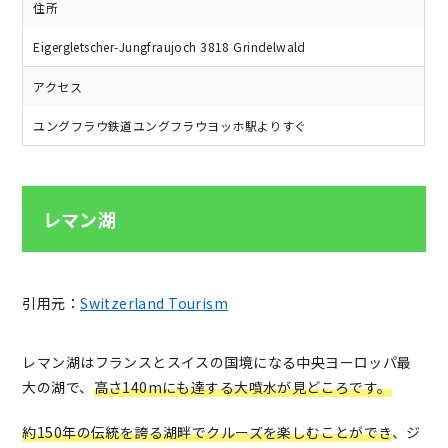
住所
Eigergletscher-Jungfraujoch 3818 Grindelwald
アクセス
ユングフラウ鉄道ユングフラウヨッホ駅よりすぐ
レマン湖
引用元：
Switzerland Tourism
レマン湖はフランスとスイスの国境になる中央ヨーロッパ最
大の湖で、
高さ140mにも達する大噴水が見どころです。
約150年の伝統を誇る湖畔でクルーズを楽しむことができ
、ジ