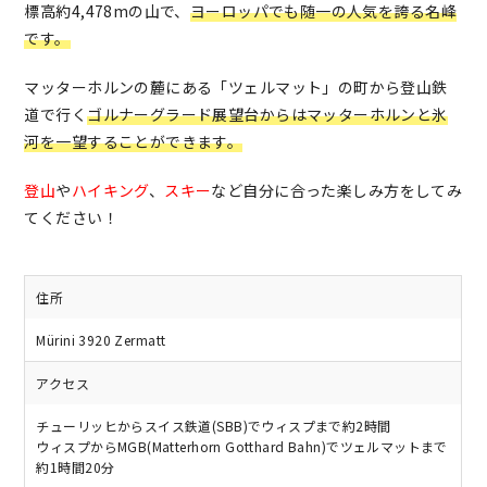
標高約4,478mの山で、
ヨーロッパでも随一の人気を誇る名峰
です。
マッターホルンの麓にある「ツェルマット」の町から登山鉄
道で行く
ゴルナーグラード展望台からはマッターホルンと氷
河を一望することができます。
登山
や
ハイキング
、
スキー
など自分に合った楽しみ方をしてみ
てください！
住所
Mürini 3920 Zermatt
アクセス
チューリッヒからスイス鉄道(SBB)でウィスプまで約2時間
ウィスプからMGB(Matterhorn Gotthard Bahn)でツェルマットまで
約1時間20分