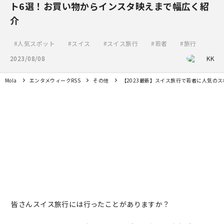
ト6選！お買い物からインスタ映えまで幅広く紹
介
人気スポット
スイス
スイス旅行
若者
旅行
2023/08/08
KK
Mola
エンタメウィークRSS
その他
【2023最新】スイス旅行で若者に人気の
皆さんスイス旅行には行ったことがありますか？