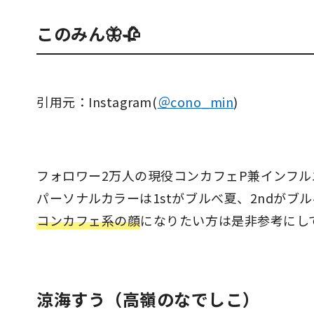
このみん🦋🥀
引用元：Instagram(
＠cono_min
)
フォロワー2万人の現役コンカフェP兼インフ
パーソナルカラーは1stがブルべ夏、2ndがブ
コンカフェ系の顔
になりたい方は是非参考にし
涼海すう（高嶺のなでしこ）