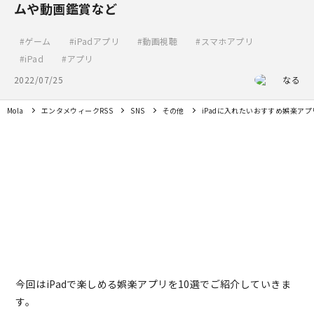
ムや動画鑑賞など
ゲーム
iPadアプリ
動画視聴
スマホアプリ
iPad
アプリ
2022/07/25
なる
Mola
エンタメウィークRSS
SNS
その他
iPadに入れたいおすすめ娯楽ア
今回はiPadで楽しめる娯楽アプリを10選でご紹介していきま
す。