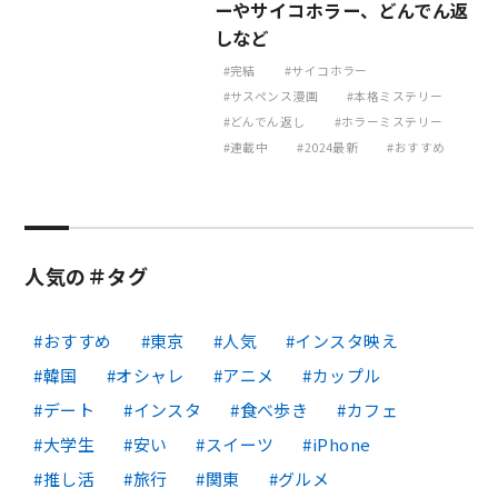
ーやサイコホラー、どんでん返
しなど
完結
サイコホラー
サスペンス漫画
本格ミステリー
どんでん返し
ホラーミステリー
連載中
2024最新
おすすめ
人気の＃タグ
おすすめ
東京
人気
インスタ映え
韓国
オシャレ
アニメ
カップル
デート
インスタ
食べ歩き
カフェ
大学生
安い
スイーツ
iPhone
推し活
旅行
関東
グルメ