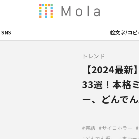
SNS
絵文字/コピ
トレンド
【2024最
33選！本格
ー、どんでん
完結
サイコホラー
どんでん返し
ホラー