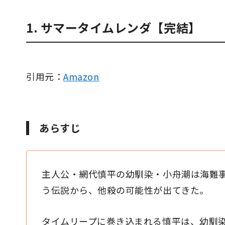
・サマータイムレンダ【完結】
・クロコーチ【完結】
1. サマータイムレンダ【完結】
・サイコメトラーEIJI【完結】
・金田一少年の事件簿【完結】
・虚構推理【連載中】
引用元：
Amazon
・ミステリと言う勿れ【連載中】
・憂国のモリアーティ【連載中】
・鴨乃橋ロンの禁断推理【連載中】
あらすじ
主人公・網代慎平の幼馴染・小舟潮は海難
う伝説から、他殺の可能性が出てきた。
タイムリープに巻き込まれる慎平は、幼馴