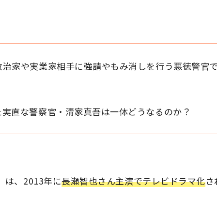
政治家や実業家相手に強請やもみ消しを行う悪徳警官
た実直な警察官・清家真吾は一体どうなるのか？
は、2013年に
長瀬智也さん主演でテレビドラマ化
さ