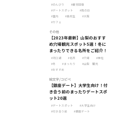
のんびり
疲労回復
デートスポット
雨の日
室内
高校生
大阪
カフェ
その他
【2023年最新】山梨のおすす
め穴場観光スポット5選！冬に
まったりできる名所をご紹介！
河口湖
名所
穴場
神社
冬
まったり
山梨 観光
おすすめ
絵文字/コピペ
【銀座デート】大学生向け！付
き合う前のまったりデートスポ
ット20選
デートスポット
大学生向け
付き合う前
銀座デート