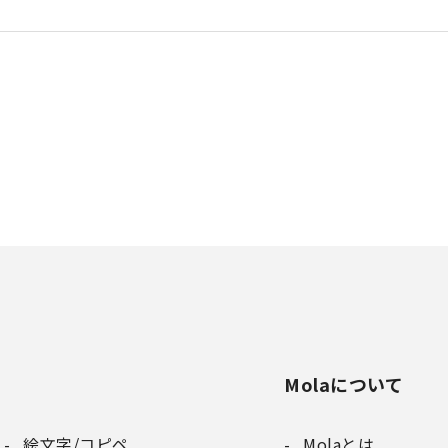
Molaについて
絵文字/コピペ
Molaとは