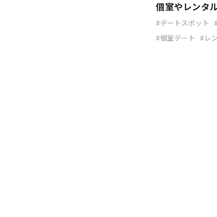
個室やレンタ
デートスポット
個室デート
レ